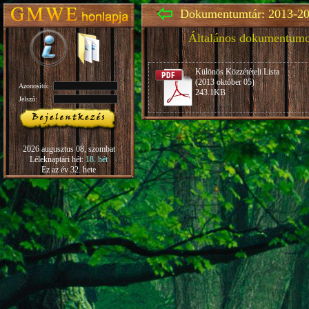
Dokumentumtár: 2013-20
Általános dokumentum
Különös Közzétételi Lista
(2013 október 05)
Azonosító:
243.1KB
Jelszó:
2026 augusztus 08, szombat
Léleknaptári hét:
18. hét
Ez az év 32. hete