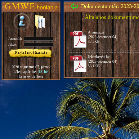
Dokumentumtár: 2023-20
Általános dokumentum
Anamnézis
(2023 december 04)
Azonosító:
37.5KB
Jelszó:
Jelentkezési lap
(2023 december 04)
58.1KB
2026 augusztus 07, péntek
Léleknaptári hét:
18. hét
Ez az év 32. hete