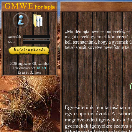
„Mindenfajta nevelés önnevelés, és 
magát nevelő gyermek környezetét 
Azonosító:
kell teremtenünk, hogy a gyermek ú
Jelszó:
b
első sorsát követve nevelődnie kell
Rudolf S
2026 augusztus 08, szombat
Léleknaptári hét:
18. hét
Ez az év 32. hete
Egyesületünk fenntartásában m
egy csoportos óvoda. A csoport
megnövekedett igények és a 3 é
gyermekek igényeikre szabva s