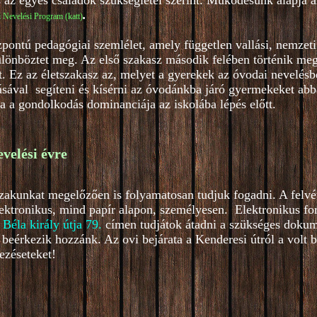
s az egyes családok szükségletei szerint. Működésünk alapja a
.
 Nevelési Program (katt)
ntú pedagógiai szemlélet, amely független vallási, nemzeti,
lönböztet meg. Az első szakasz második felében történik meg 
 Ez az életszakasz az, melyet a gyerekek az óvodai nevelésb
ásával segíteni és kísérni az óvodánkba járó gyermekeket abba
ja a gondolkodás dominanciája az iskolába lépés előtt.
evelési évre
őszakunkat megelőzően is folyamatosan tudjuk fogadni. A felvé
lektronikus, mind papír alapon, személyesen. Elektronikus f
 Béla király útja 79
.
címen tudjátok átadni a szükséges dokum
beérkezik hozzánk. Az ovi bejárata a Kenderesi útról a volt 
ezéseteket!