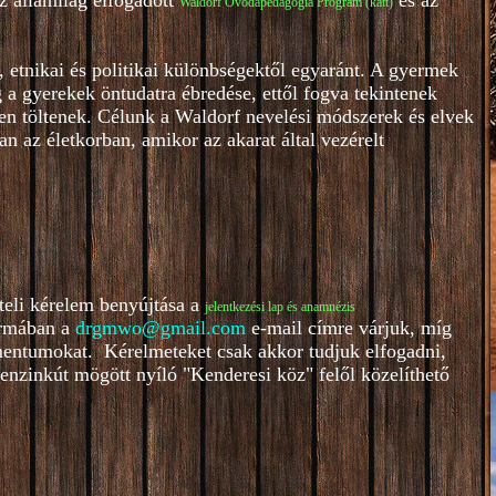
z államilag elfogadott
és az
Waldorf Óvodapedagógia Program (katt)
 etnikai és politikai különbségektől egyaránt. A gyermek
a gyerekek öntudatra ébredése, ettől fogva tekintenek
en töltenek. Célunk a Waldorf nevelési módszerek és elvek
n az életkorban, amikor az akarat által vezérelt
teli kérelem benyújtása a
je
lentkezési lap és anamnézis
ormában a
drgmwo@gmail.com
e-mail címre várjuk, míg
entumokat. Kérelmeteket csak akkor tudjuk elfogadni,
benzinkút mögött nyíló "Kenderesi köz" felől közelíthető