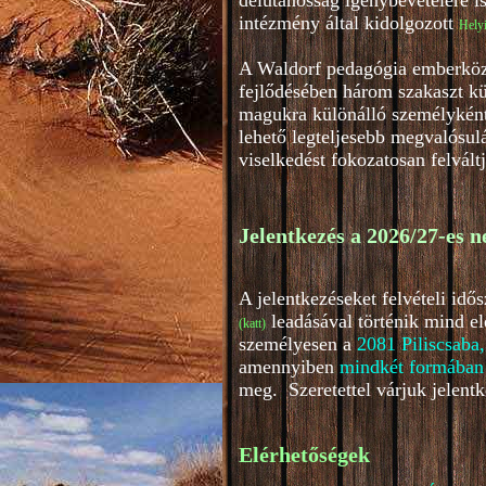
délutánosság igénybevételére i
intézmény által kidolgozott
Helyi
A Waldorf pedagógia emberközpo
fejlődésében három szakaszt kü
magukra különálló személyként.
lehető legteljesebb megvalósul
viselkedést fokozatosan felvált
Jelentkezés a 2026/27-es n
A jelentkezéseket felvételi id
leadásával történik mind e
(katt
)
személyesen a
2081 Piliscsaba,
amennyiben
mindkét formában
meg. Szeretettel várjuk jelentk
Elérhetőségek