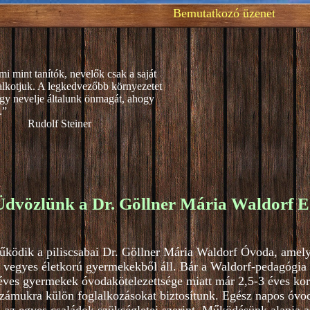
Bemutatkozó üzenet
mi mint tanítók, nevelők csak a saját
alkotjuk. A legkedvezőbb környezetet
gy nevelje általunk önmagát, ahogy
.”
teiner
Üdvözlünk a Dr. Göllner Mária Waldorf E
űködik a piliscsabai Dr. Göllner Mária Waldorf Óvoda, amel
 vegyes életkorú gyermekekből áll. Bár a Waldorf-pedagógia 4
ves gyermekek óvodakötelezettsége miatt már 2,5-3 éves kortó
zámukra külön foglalkozásokat biztosítunk. Egész napos óvod