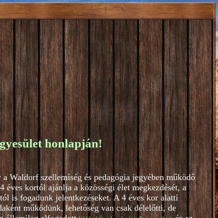
gyesület honlapján!
y a Waldorf szellemiség és pedagógia jegyében működő
 éves kortól ajánlja a közösségi élet megkezdését, a
l is fogadunk jelentkezéseket. A 4 éves kor alatti
aként működünk, lehetőség van csak délelőtti, de