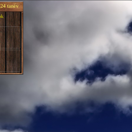
24 tanév
ok