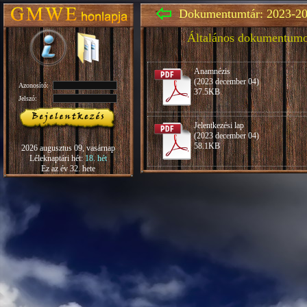
Dokumentumtár: 2023-20
Általános dokumentum
Anamnézis
(2023 december 04)
Azonosító:
37.5KB
Jelszó:
Jelentkezési lap
(2023 december 04)
58.1KB
2026 augusztus 09, vasárnap
Léleknaptári hét:
18. hét
Ez az év 32. hete