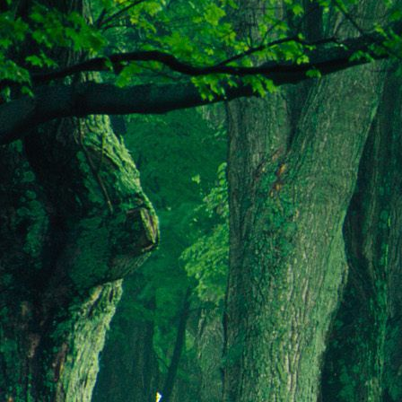
Dr. Göllner Mári
2081 Piliscsaba, B
e-mail: drgmwo
telefonszám: +3
Dr. Göllner Mári
2081 Piliscsaba, B
e-mail: vezetos
telefonszám: +3
adószám: 191757
bankszámlaszám: