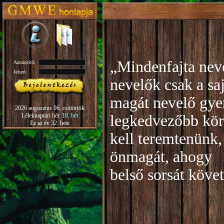
„Mindenfajta neve
Azonosító:
Jelszó:
nevelők csak a sa
magát nevelő gye
2026 augusztus 06, csütörtök
Léleknaptári hét:
18. hét
legkedvezőbb kör
Ez az év 32. hete
kell teremtenünk,
önmagát, ahogy
b
első sorsát köve
Rudo