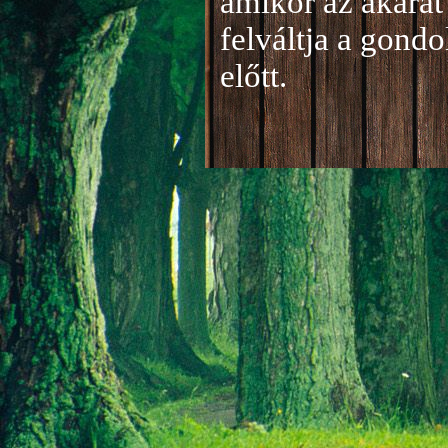
amikor az akarat 
felváltja a gond
előtt.
Jelentkezés a 20
A jelentkezéseke
folyamatosan tud
benyújtása a
je
len
történik mind el