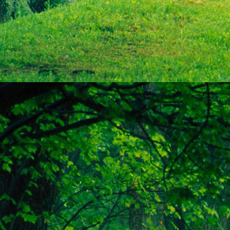
személyesen. El
drgmwo@gmail
személyesen a
20
címen tudjátok 
Kérelmeteket csa
amennyiben
min
ovi bejárata a Ke
nyíló "Kenderesi
Szeretettel várju
Elérhetőségek