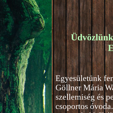
Üdvözlünk 
E
Egyesületünk fen
Göllner Mária W
szellemiség és 
csoportos óvoda.