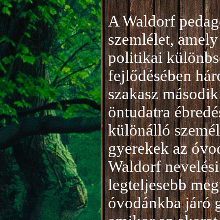
A Waldorf pedag
szemlélet, amely 
politikai különb
fejlődésében hár
szakasz második 
öntudatra ébredé
különálló személ
gyerekek az óvod
Waldorf nevelési
legteljesebb meg
óvodánkba járó 