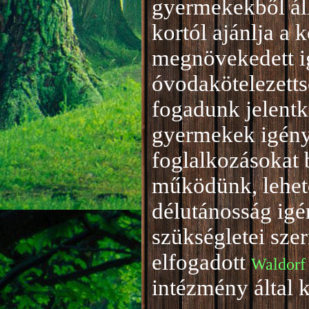
gyermekekből áll
kortól ajánlja a 
megnövekedett i
óvodakötelezetts
fogadunk jelentke
gyermekek igény
foglalkozásokat 
működünk, lehető
délutánosság igé
szükségletei sze
elfogadott
Waldorf
intézmény által 