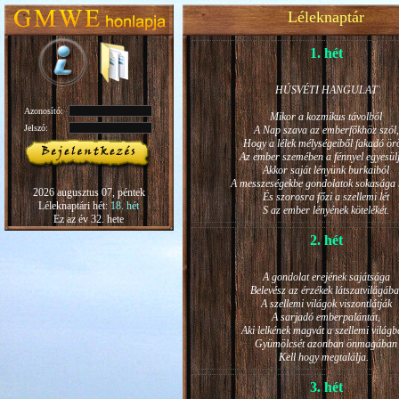
Léleknaptár
1. hét
HÚSVÉTI HANGULAT
Azonosító:
Mikor a kozmikus távolból
Jelszó:
A Nap szava az emberfőkhöz szól,
Hogy a lélek mélységeiből fakadó ö
Az ember szemében a fénnyel egyesül
Akkor saját lényünk burkaiból
A messzeségekbe gondolatok sokasága h
2026 augusztus 07, péntek
És szorosra főzi a szellemi lét
Léleknaptári hét:
18. hét
S az ember lényének kötelékét.
Ez az év 32. hete
2. hét
A gondolat erejének sajátsága
Belevész az érzékek látszatvilágába
A szellemi világok viszontlátják
A sarjadó emberpalántát,
Aki lelkének magvát a szellemi világb
Gyümölcsét azonban önmagában
Kell hogy megtalálja.
3. hét