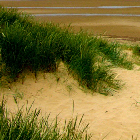
Saját belső erőket lelkemben,
S létrejőve adjon át önmagamnak en
20. hét
Csak most érzem, hogy saját léte
A kozmikus létezéstől eltávolodva
Magára maradna, önmagát kioltva
S ha csak olyan alapokra építene, ami s
Akkor voltaképpen meg kellene ölnie m
21. hét
Érzem, hogy egy külső termékenyítő 
Megerősödve ad át önmagamnak eng
S érzem, hogy a csíra érlelődik,
És a sejtelem fénnyel telítve szövődi
Saját Énem erőihez bennem.
22. hét
A kozmikus messzeségekből fakadó nap
Nagy erővel bennünk él tovább:
A lélek belső fényévé válik,
És szellemi mélységekbe világít,
Hogy hozzon olyan gyümölcsöket,
Melyek a kozmikus Énből idővel