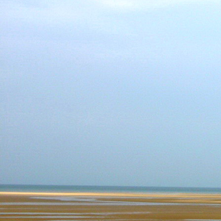
Teremjenek lelkem mélyén
Gyümölcsöt saját Énem számára.
17. hét
Így szól a kozmikus Ige,
Melyet érzékeim kapuin keresztülvi
Vezethettem lelkem mélységeibe:
Kozmikus távlataimmal töltsd be
Szellemed mélységeit, hogy majda
Megtalálhass engem - önmagadban
18. hét
Kitágíthatom-e annyira a lelkem,
Hogy a kozmikus Igével egybekeljen
Melynek csíráját már magába fogad
Úgy sejtem, hogy új erőre kapva
Lelkemet méltóvá kell tennem arra
Hogy önmagát a szellem ruhájává sza
19. hét
Hogy emlékezetemmel titkon megraga
Amit most újonnan magamba fogadt
S további törekvésem célja az legye
Hogy új erőre kapva ébresszen