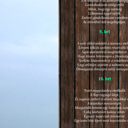
S ez tompítja le az álomszerűségig
Gondolkodásom eddigi erőit.
Ahhoz, hogy egy istenség
Lelkemmel eggyé váljék,
Emberi gondolkodásom csendben
Az álomléttel kell megelégedjen.
9. hét
A nyár előhírnökeként a kozmosz mel
Lényem lelki és szellemi részét tölti 
Saját akaratomról megfeledkezve.
Hogy lényem belevesszen a fényesség
Szellemi látásomnak ez a rendeltetés
S egy erőteljes sejtelem a tudtomra a
Önmagadat elveszejtve találj önmaga
10. hét
Nyári magaslatokra emelkedik
A Nap ragyogó lénye,
És sugarai emberi érzésem magukkal v
A kozmikus messzeségbe.
Mozgolódik bennem egy homályos sejt
S alig kivehetően tudatja velem:
Egyszer majd csak felismered:
Egy isteni lény lépett most kapcsolatba 