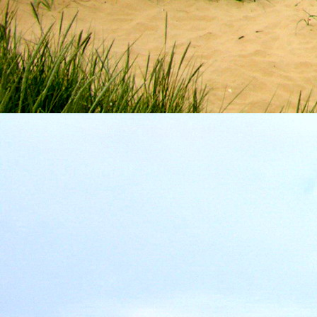
Szellemi alapjaidhoz eljutva ismerd f
Hogy rokonságban állsz a szellemme
14. hét
Átadva magam az érzékek megnyilatkozá
Elveszítettem azt, ami saját lényem haj
S már úgy tűnt, hogy a gondolkodás 
Kábulttá vált Énemet is magával raga
De ébresztőleg hatva rám az érzéki kápr
A kozmikus gondolkodás is egyre közele
15. hét
Mint akit elvarázsoltak, megérzem
A szellem működését a kozmikus fényess
Mely az érzéketlenségbe
Burkolta saját lényem,
Hogy olyan erőt adjon nekem,
Mely önmagától adódni képtelen:
Saját behatárolt Énem.
16. hét
Hogy bensőmben maradjon rejtve a szellem
Megérzésem tőlem most szigorral ezt kí
Hogy isteni adottságaim beérvén