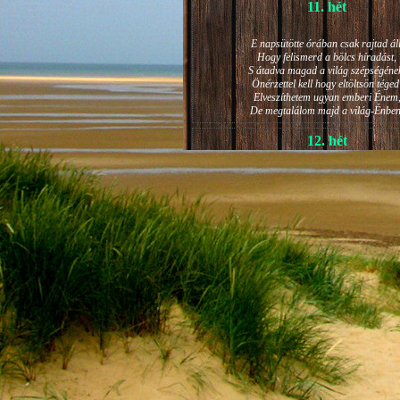
11. hét
E napsütötte órában csak rajtad áll
Hogy felismerd a bölcs híradást,
S átadva magad a világ szépségéne
Önérzettel kell hogy eltöltsön téged
Elveszíthetem ugyan emberi Énem
De megtalálom majd a világ-Énben
12. hét
JÁNOS-NAPI HANGULAT
A világ szépséges ragyogása -
Lelkem mélyéről - arra kényszerít,
Késztessem kozmikus szárnyalásr
Életem isteni képességeit:
Hogy saját lényemet elhagyjam,
S bizakodva keressem önmagam
A kozmikus hő- és fényáradatban.
13. hét
És szárnyalván érzéki magasságokb
Lelkem mélységeiben is fellobban,
S az isteni igazság szava szól
A szellem tüzének világából: