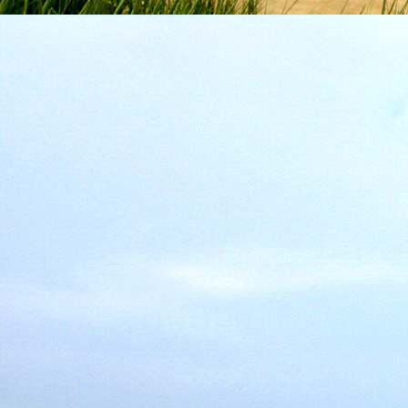
Emberi Énné érlelődnek.
23. hét
Ím, ősziesre fordul
Az érzékek ingerlő törekvése.
A fény megnyilatkozásába
Belevegyül a komor ködök fátyla.
S én a távoli térségben
Az ősz téli álmát nézem.
A nyár teljesen
Átadta önmagát nekem.
24. hét
Önmagát állandóan újrateremtve
A lélek felismeri önmagát,
S a világszellem működik tovább
Az önismeretben újra megelevenedv
S így az Én-érzék akarati gyümölcs
A lélek sötétjéből lesz megteremtve
25. hét
Csak most tagozódhat belém Énem
S ragyogva árasztja belső fényem
A tér s az idő sötétségében.