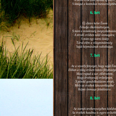
A belső erők által támad új életre,
S kitágul a kozmikus messzeségekb
6. hét
Új életre kelve Énem
Feladja elkülönültségem,
S mint a mindenség megnyilatkozá
A téridő erőiben talál önmagára;
S mint egy isteni őskép
Tárul elém a világmindenség:
Saját képmásának valódisága.
7. hét
Az a veszély fenyeget, hogy saját Én
Elillan a világ erősen vonzó fényesség
Most rajtad a sor, előérzetem,
Hogy érvényesülj erőteljesen,
S pótold gondolkodásom erejét,
Mely az érzékek látszatvilágába’
Képes önmaga feladására.
8. hét
Az istenek tevékenységéhez kötődv
Az érzékek hatalma is egyre erőseb