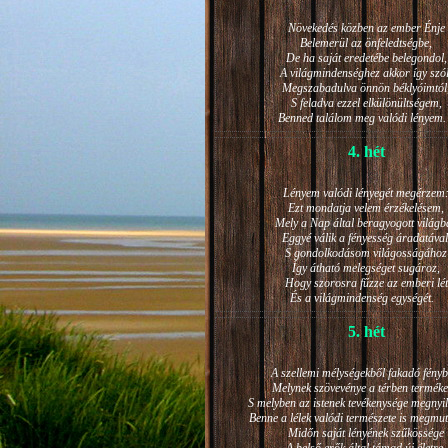
Növekedés közben az ember Énje
Belemerül az önfeledtségbe,
De ha saját eredetébe belegondol,
A világmindenséghez akkor így szól
Megszabadulva önnön béklyóimtól
S feladva ezzel elkülönültségem,
Benned találom meg valódi lénye
4. hét
Lényem valódi lényegét megérzem
Ezt mondatja velem érzékelésem,
Mely a Nap által beragyogott világb
Eggyé válik a fényesség áradatával
S gondolkodásom világosságához
Így átható melegséget sugároz,
Hogy szorosra fűzze az emberi lét
És a világmindenség egységét.
5. hét
A szellemi mélységekből fakadó fényb
Melynek szövevénye a térben terméke
S melyben az istenek tevékenysége megnyil
Benne a lélek valódi természete is megmut
Midőn saját lényének szűkössége