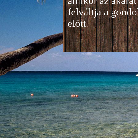
amikor az akarat 
felváltja a gond
előtt.
Jelentkezés a 20
A jelentkezéseke
folyamatosan tud
benyújtása a
je
len
történik mind el