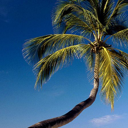
Dr. Göllner Mári
2081 Piliscsaba, B
e-mail: drgmwo
telefonszám: +3
Dr. Göllner Mári
2081 Piliscsaba, B
e-mail: vezetos
telefonszám: +3
adószám: 191757
bankszámlaszám: