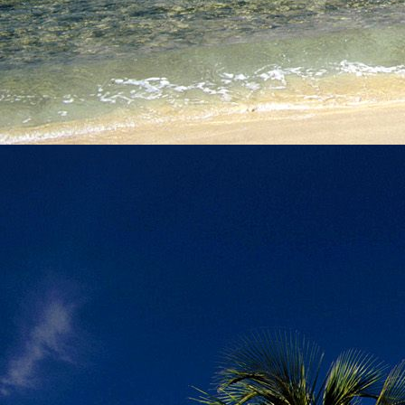
személyesen. El
drgmwo@gmail
személyesen a
20
címen tudjátok 
Kérelmeteket csa
amennyiben
min
ovi bejárata a Ke
nyíló "Kenderesi
Szeretettel várju
Elérhetőségek