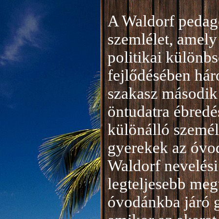
A Waldorf pedag
szemlélet, amely 
politikai különb
fejlődésében hár
szakasz második 
öntudatra ébredé
különálló személ
gyerekek az óvod
Waldorf nevelési
legteljesebb meg
óvodánkba járó 