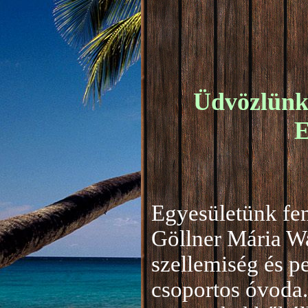
Üdvözlünk 
E
Egyesületünk fen
Göllner Mária W
szellemiség és 
csoportos óvoda.