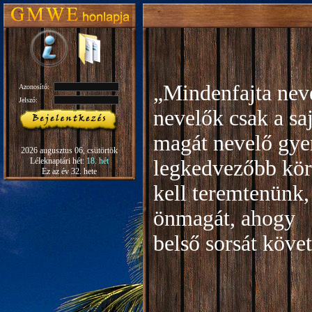
„Mindenfajta neve
Azonosító:
Jelszó:
nevelők csak a sa
magát nevelő gye
2026 augusztus 06, csütörtök
Léleknaptári hét:
18. hét
legkedvezőbb kör
Ez az év 32. hete
kell teremtenünk,
önmagát, ahogy
b
első sorsát köve
Rudo