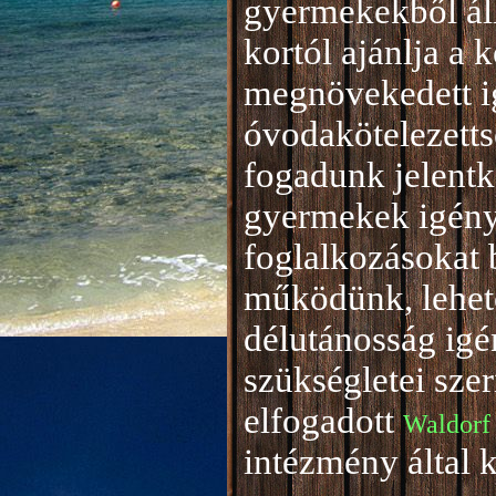
gyermekekből áll
kortól ajánlja a 
megnövekedett i
óvodakötelezetts
fogadunk jelentke
gyermekek igény
foglalkozásokat 
működünk, lehető
délutánosság igé
szükségletei sze
elfogadott
Waldorf
intézmény által 