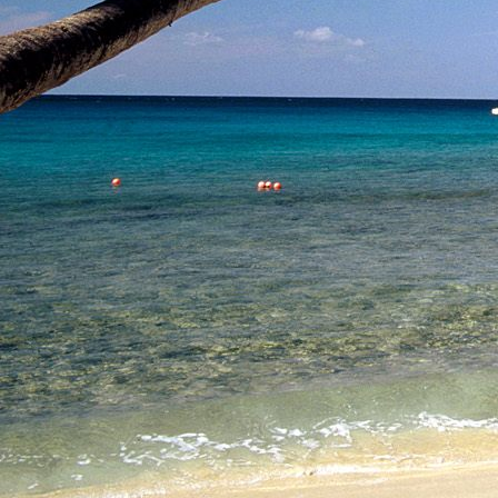
Saját belső erőket lelkemben,
S létrejőve adjon át önmagamnak en
20. hét
Csak most érzem, hogy saját léte
A kozmikus létezéstől eltávolodva
Magára maradna, önmagát kioltva
S ha csak olyan alapokra építene, ami s
Akkor voltaképpen meg kellene ölnie m
21. hét
Érzem, hogy egy külső termékenyítő 
Megerősödve ad át önmagamnak eng
S érzem, hogy a csíra érlelődik,
És a sejtelem fénnyel telítve szövődi
Saját Énem erőihez bennem.
22. hét
A kozmikus messzeségekből fakadó nap
Nagy erővel bennünk él tovább:
A lélek belső fényévé válik,
És szellemi mélységekbe világít,
Hogy hozzon olyan gyümölcsöket,
Melyek a kozmikus Énből idővel