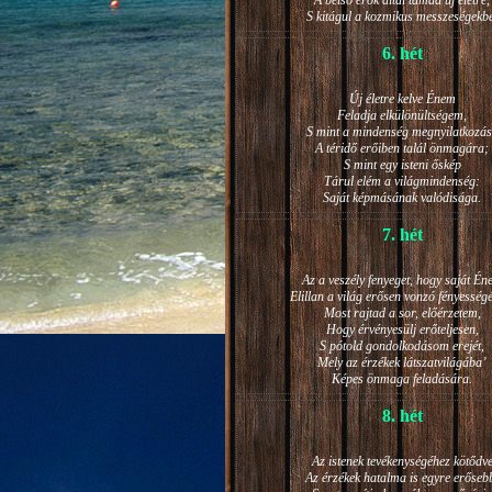
A belső erők által támad új életre,
S kitágul a kozmikus messzeségekb
6. hét
Új életre kelve Énem
Feladja elkülönültségem,
S mint a mindenség megnyilatkozá
A téridő erőiben talál önmagára;
S mint egy isteni őskép
Tárul elém a világmindenség:
Saját képmásának valódisága.
7. hét
Az a veszély fenyeget, hogy saját Én
Elillan a világ erősen vonzó fényesség
Most rajtad a sor, előérzetem,
Hogy érvényesülj erőteljesen,
S pótold gondolkodásom erejét,
Mely az érzékek látszatvilágába’
Képes önmaga feladására.
8. hét
Az istenek tevékenységéhez kötődv
Az érzékek hatalma is egyre erőseb