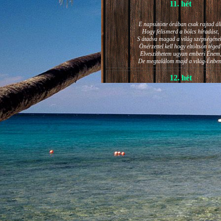
11. hét
E napsütötte órában csak rajtad áll
Hogy felismerd a bölcs híradást,
S átadva magad a világ szépségéne
Önérzettel kell hogy eltöltsön téged
Elveszíthetem ugyan emberi Énem
De megtalálom majd a világ-Énben
12. hét
JÁNOS-NAPI HANGULAT
A világ szépséges ragyogása -
Lelkem mélyéről - arra kényszerít,
Késztessem kozmikus szárnyalásr
Életem isteni képességeit:
Hogy saját lényemet elhagyjam,
S bizakodva keressem önmagam
A kozmikus hő- és fényáradatban.
13. hét
És szárnyalván érzéki magasságokb
Lelkem mélységeiben is fellobban,
S az isteni igazság szava szól
A szellem tüzének világából: