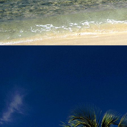
Szellemi alapjaidhoz eljutva ismerd f
Hogy rokonságban állsz a szellemme
14. hét
Átadva magam az érzékek megnyilatkozá
Elveszítettem azt, ami saját lényem haj
S már úgy tűnt, hogy a gondolkodás 
Kábulttá vált Énemet is magával raga
De ébresztőleg hatva rám az érzéki kápr
A kozmikus gondolkodás is egyre közele
15. hét
Mint akit elvarázsoltak, megérzem
A szellem működését a kozmikus fényess
Mely az érzéketlenségbe
Burkolta saját lényem,
Hogy olyan erőt adjon nekem,
Mely önmagától adódni képtelen:
Saját behatárolt Énem.
16. hét
Hogy bensőmben maradjon rejtve a szellem
Megérzésem tőlem most szigorral ezt kí
Hogy isteni adottságaim beérvén