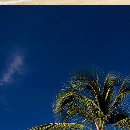
Emberi Énné érlelődnek.
23. hét
Ím, ősziesre fordul
Az érzékek ingerlő törekvése.
A fény megnyilatkozásába
Belevegyül a komor ködök fátyla.
S én a távoli térségben
Az ősz téli álmát nézem.
A nyár teljesen
Átadta önmagát nekem.
24. hét
Önmagát állandóan újrateremtve
A lélek felismeri önmagát,
S a világszellem működik tovább
Az önismeretben újra megelevenedv
S így az Én-érzék akarati gyümölcs
A lélek sötétjéből lesz megteremtve
25. hét
Csak most tagozódhat belém Énem
S ragyogva árasztja belső fényem
A tér s az idő sötétségében.