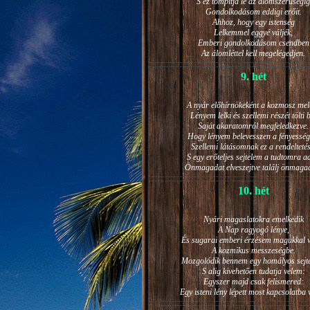
S ez tompítja le az álomszerűségig
Gondolkodásom eddigi erőit.
Ahhoz, hogy egy istenség
Lelkemmel eggyé váljék,
Emberi gondolkodásom csendben
Az álomléttel kell megelégedjen.
9. hét
A nyár előhírnökeként a kozmosz mel
Lényem lelki és szellemi részét tölti 
Saját akaratomról megfeledkezve.
Hogy lényem belevesszen a fényesség
Szellemi látásomnak ez a rendeltetés
S egy erőteljes sejtelem a tudtomra a
Önmagadat elveszejtve találj önmaga
10. hét
Nyári magaslatokra emelkedik
A Nap ragyogó lénye,
És sugarai emberi érzésem magukkal v
A kozmikus messzeségbe.
Mozgolódik bennem egy homályos sejt
S alig kivehetően tudatja velem:
Egyszer majd csak felismered:
Egy isteni lény lépett most kapcsolatba 