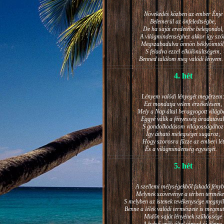
Növekedés közben az ember Énje
Belemerül az önfeledtségbe,
De ha saját eredetébe belegondol,
A világmindenséghez akkor így szól
Megszabadulva önnön béklyóimtól
S feladva ezzel elkülönültségem,
Benned találom meg valódi lénye
4. hét
Lényem valódi lényegét megérzem
Ezt mondatja velem érzékelésem,
Mely a Nap által beragyogott világb
Eggyé válik a fényesség áradatával
S gondolkodásom világosságához
Így átható melegséget sugároz,
Hogy szorosra fűzze az emberi lét
És a világmindenség egységét.
5. hét
A szellemi mélységekből fakadó fényb
Melynek szövevénye a térben terméke
S melyben az istenek tevékenysége megnyil
Benne a lélek valódi természete is megmut
Midőn saját lényének szűkössége