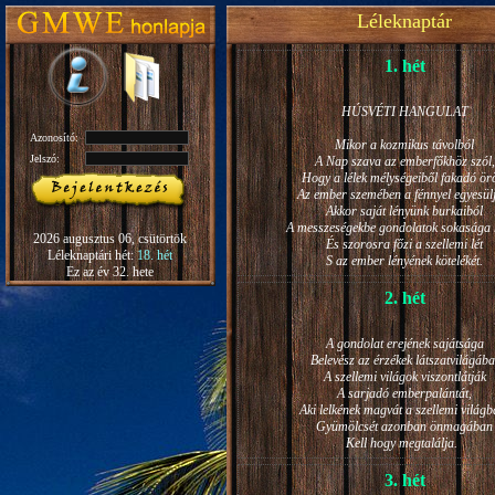
Léleknaptár
1. hét
HÚSVÉTI HANGULAT
Azonosító:
Mikor a kozmikus távolból
Jelszó:
A Nap szava az emberfőkhöz szól,
Hogy a lélek mélységeiből fakadó ö
Az ember szemében a fénnyel egyesül
Akkor saját lényünk burkaiból
A messzeségekbe gondolatok sokasága h
2026 augusztus 06, csütörtök
És szorosra főzi a szellemi lét
Léleknaptári hét:
18. hét
S az ember lényének kötelékét.
Ez az év 32. hete
2. hét
A gondolat erejének sajátsága
Belevész az érzékek látszatvilágába
A szellemi világok viszontlátják
A sarjadó emberpalántát,
Aki lelkének magvát a szellemi világb
Gyümölcsét azonban önmagában
Kell hogy megtalálja.
3. hét