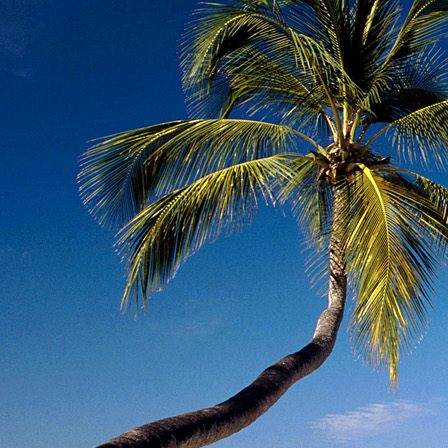
Teremjenek lelkem mélyén
Gyümölcsöt saját Énem számára.
17. hét
Így szól a kozmikus Ige,
Melyet érzékeim kapuin keresztülvi
Vezethettem lelkem mélységeibe:
Kozmikus távlataimmal töltsd be
Szellemed mélységeit, hogy majda
Megtalálhass engem - önmagadban
18. hét
Kitágíthatom-e annyira a lelkem,
Hogy a kozmikus Igével egybekeljen
Melynek csíráját már magába fogad
Úgy sejtem, hogy új erőre kapva
Lelkemet méltóvá kell tennem arra
Hogy önmagát a szellem ruhájává sza
19. hét
Hogy emlékezetemmel titkon megraga
Amit most újonnan magamba fogadt
S további törekvésem célja az legye
Hogy új erőre kapva ébresszen