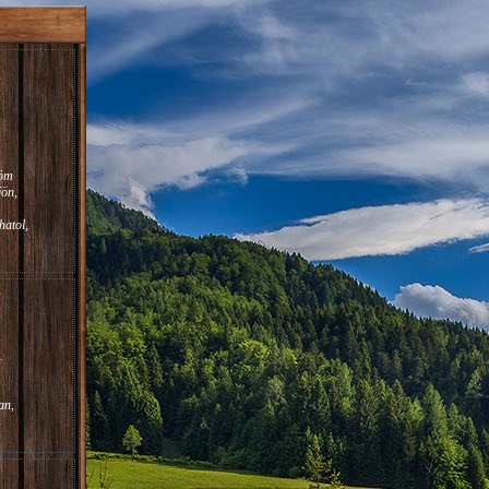
röm
jön,
atol,
.
an,