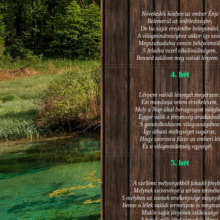
Növekedés közben az ember Énje
Belemerül az önfeledtségbe,
De ha saját eredetébe belegondol,
A világmindenséghez akkor így szól
Megszabadulva önnön béklyóimtól
S feladva ezzel elkülönültségem,
Benned találom meg valódi lénye
4. hét
Lényem valódi lényegét megérzem
Ezt mondatja velem érzékelésem,
Mely a Nap által beragyogott világb
Eggyé válik a fényesség áradatával
S gondolkodásom világosságához
Így átható melegséget sugároz,
Hogy szorosra fűzze az emberi lét
És a világmindenség egységét.
5. hét
A szellemi mélységekből fakadó fényb
Melynek szövevénye a térben terméke
S melyben az istenek tevékenysége megnyil
Benne a lélek valódi természete is megmut
Midőn saját lényének szűkössége