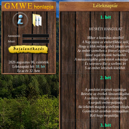
Léleknaptár
1. hét
HÚSVÉTI HANGULAT
Azonosító:
Mikor a kozmikus távolból
Jelszó:
A Nap szava az emberfőkhöz szól,
Hogy a lélek mélységeiből fakadó ö
Az ember szemében a fénnyel egyesül
Akkor saját lényünk burkaiból
A messzeségekbe gondolatok sokasága h
2026 augusztus 06, csütörtök
És szorosra főzi a szellemi lét
Léleknaptári hét:
18. hét
S az ember lényének kötelékét.
Ez az év 32. hete
2. hét
A gondolat erejének sajátsága
Belevész az érzékek látszatvilágába
A szellemi világok viszontlátják
A sarjadó emberpalántát,
Aki lelkének magvát a szellemi világb
Gyümölcsét azonban önmagában
Kell hogy megtalálja.
3. hét