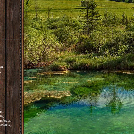
:
,
m.
:
an
,
en,
ny,
atkozik:
atkozik,