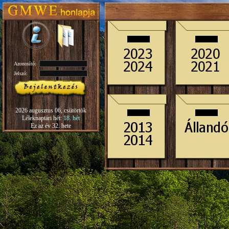
Azonosító:
Jelszó:
2026 augusztus 06, csütörtök
Léleknaptári hét:
18. hét
Ez az év 32. hete