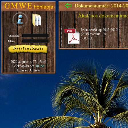
Dokumentumtár: 2014-20
Általános dokumentum
Jelentkezési lap 2015-2016
(2015 március 19)
Azonosító:
330.4KB
Jelszó:
2026 augusztus 07, péntek
Léleknaptári hét:
18. hét
Ez az év 32. hete