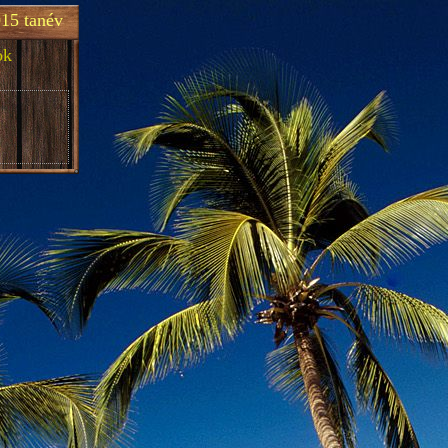
15 tanév
ok