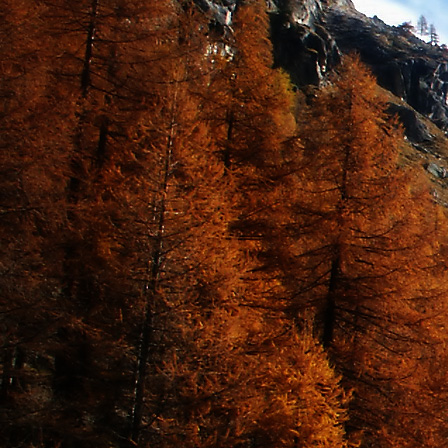
Teremjenek lelkem mélyén
Gyümölcsöt saját Énem számára.
17. hét
Így szól a kozmikus Ige,
Melyet érzékeim kapuin keresztülvi
Vezethettem lelkem mélységeibe:
Kozmikus távlataimmal töltsd be
Szellemed mélységeit, hogy majda
Megtalálhass engem - önmagadban
18. hét
Kitágíthatom-e annyira a lelkem,
Hogy a kozmikus Igével egybekeljen
Melynek csíráját már magába fogad
Úgy sejtem, hogy új erőre kapva
Lelkemet méltóvá kell tennem arra
Hogy önmagát a szellem ruhájává sza
19. hét
Hogy emlékezetemmel titkon megraga
Amit most újonnan magamba fogadt
S további törekvésem célja az legye
Hogy új erőre kapva ébresszen