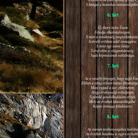
A belső erők által támad új életre,
S kitágul a kozmikus messzeségekb
6. hét
Új életre kelve Énem
Feladja elkülönültségem,
S mint a mindenség megnyilatkozá
A téridő erőiben talál önmagára;
S mint egy isteni őskép
Tárul elém a világmindenség:
Saját képmásának valódisága.
7. hét
Az a veszély fenyeget, hogy saját Én
Elillan a világ erősen vonzó fényesség
Most rajtad a sor, előérzetem,
Hogy érvényesülj erőteljesen,
S pótold gondolkodásom erejét,
Mely az érzékek látszatvilágába’
Képes önmaga feladására.
8. hét
Az istenek tevékenységéhez kötődv
Az érzékek hatalma is egyre erőseb