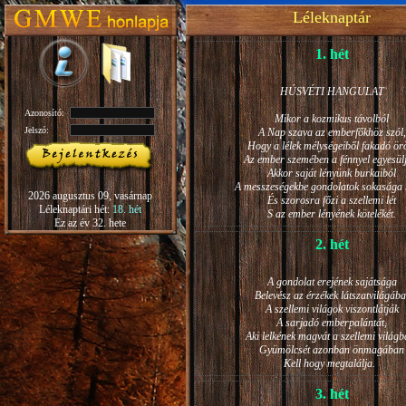
Léleknaptár
1. hét
HÚSVÉTI HANGULAT
Azonosító:
Mikor a kozmikus távolból
Jelszó:
A Nap szava az emberfőkhöz szól,
Hogy a lélek mélységeiből fakadó ö
Az ember szemében a fénnyel egyesül
Akkor saját lényünk burkaiból
A messzeségekbe gondolatok sokasága h
2026 augusztus 09, vasárnap
És szorosra főzi a szellemi lét
Léleknaptári hét:
18. hét
S az ember lényének kötelékét.
Ez az év 32. hete
2. hét
A gondolat erejének sajátsága
Belevész az érzékek látszatvilágába
A szellemi világok viszontlátják
A sarjadó emberpalántát,
Aki lelkének magvát a szellemi világb
Gyümölcsét azonban önmagában
Kell hogy megtalálja.
3. hét