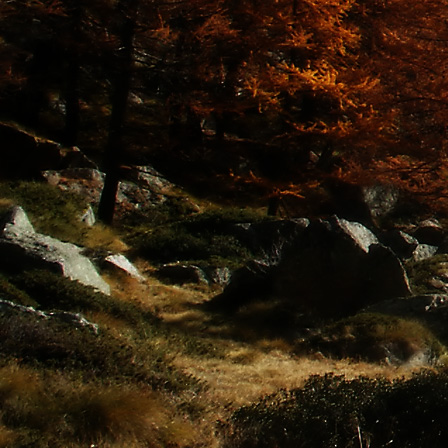
Saját belső erőket lelkemben,
S létrejőve adjon át önmagamnak en
20. hét
Csak most érzem, hogy saját léte
A kozmikus létezéstől eltávolodva
Magára maradna, önmagát kioltva
S ha csak olyan alapokra építene, ami s
Akkor voltaképpen meg kellene ölnie m
21. hét
Érzem, hogy egy külső termékenyítő 
Megerősödve ad át önmagamnak eng
S érzem, hogy a csíra érlelődik,
És a sejtelem fénnyel telítve szövődi
Saját Énem erőihez bennem.
22. hét
A kozmikus messzeségekből fakadó nap
Nagy erővel bennünk él tovább:
A lélek belső fényévé válik,
És szellemi mélységekbe világít,
Hogy hozzon olyan gyümölcsöket,
Melyek a kozmikus Énből idővel