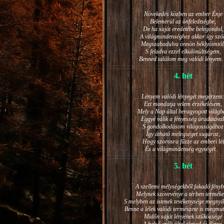
Növekedés közben az ember Énje
Belemerül az önfeledtségbe,
De ha saját eredetébe belegondol,
A világmindenséghez akkor így szól
Megszabadulva önnön béklyóimtól
S feladva ezzel elkülönültségem,
Benned találom meg valódi lénye
4. hét
Lényem valódi lényegét megérzem
Ezt mondatja velem érzékelésem,
Mely a Nap által beragyogott világb
Eggyé válik a fényesség áradatával
S gondolkodásom világosságához
Így átható melegséget sugároz,
Hogy szorosra fűzze az emberi lét
És a világmindenség egységét.
5. hét
A szellemi mélységekből fakadó fényb
Melynek szövevénye a térben terméke
S melyben az istenek tevékenysége megnyil
Benne a lélek valódi természete is megmut
Midőn saját lényének szűkössége