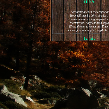
11. hét
E napsütötte órában csak rajtad áll
Hogy felismerd a bölcs híradást,
S átadva magad a világ szépségéne
Önérzettel kell hogy eltöltsön téged
Elveszíthetem ugyan emberi Énem
De megtalálom majd a világ-Énben
12. hét
JÁNOS-NAPI HANGULAT
A világ szépséges ragyogása -
Lelkem mélyéről - arra kényszerít,
Késztessem kozmikus szárnyalásr
Életem isteni képességeit:
Hogy saját lényemet elhagyjam,
S bizakodva keressem önmagam
A kozmikus hő- és fényáradatban.
13. hét
És szárnyalván érzéki magasságokb
Lelkem mélységeiben is fellobban,
S az isteni igazság szava szól
A szellem tüzének világából: