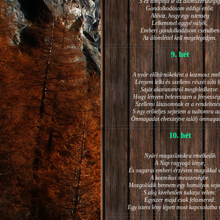
S ez tompítja le az álomszerűségig
Gondolkodásom eddigi erőit.
Ahhoz, hogy egy istenség
Lelkemmel eggyé váljék,
Emberi gondolkodásom csendben
Az álomléttel kell megelégedjen.
9. hét
A nyár előhírnökeként a kozmosz mel
Lényem lelki és szellemi részét tölti 
Saját akaratomról megfeledkezve.
Hogy lényem belevesszen a fényesség
Szellemi látásomnak ez a rendeltetés
S egy erőteljes sejtelem a tudtomra a
Önmagadat elveszejtve találj önmaga
10. hét
Nyári magaslatokra emelkedik
A Nap ragyogó lénye,
És sugarai emberi érzésem magukkal v
A kozmikus messzeségbe.
Mozgolódik bennem egy homályos sejt
S alig kivehetően tudatja velem:
Egyszer majd csak felismered:
Egy isteni lény lépett most kapcsolatba 