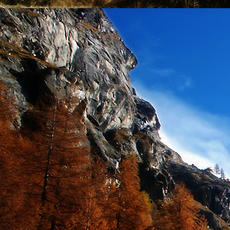
Emberi Énné érlelődnek.
23. hét
Ím, ősziesre fordul
Az érzékek ingerlő törekvése.
A fény megnyilatkozásába
Belevegyül a komor ködök fátyla.
S én a távoli térségben
Az ősz téli álmát nézem.
A nyár teljesen
Átadta önmagát nekem.
24. hét
Önmagát állandóan újrateremtve
A lélek felismeri önmagát,
S a világszellem működik tovább
Az önismeretben újra megelevenedv
S így az Én-érzék akarati gyümölcs
A lélek sötétjéből lesz megteremtve
25. hét
Csak most tagozódhat belém Énem
S ragyogva árasztja belső fényem
A tér s az idő sötétségében.