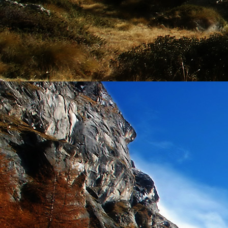
Szellemi alapjaidhoz eljutva ismerd f
Hogy rokonságban állsz a szellemme
14. hét
Átadva magam az érzékek megnyilatkozá
Elveszítettem azt, ami saját lényem haj
S már úgy tűnt, hogy a gondolkodás 
Kábulttá vált Énemet is magával raga
De ébresztőleg hatva rám az érzéki kápr
A kozmikus gondolkodás is egyre közele
15. hét
Mint akit elvarázsoltak, megérzem
A szellem működését a kozmikus fényess
Mely az érzéketlenségbe
Burkolta saját lényem,
Hogy olyan erőt adjon nekem,
Mely önmagától adódni képtelen:
Saját behatárolt Énem.
16. hét
Hogy bensőmben maradjon rejtve a szellem
Megérzésem tőlem most szigorral ezt kí
Hogy isteni adottságaim beérvén