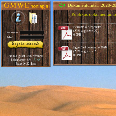
Dokumentumtár: 2020-20
Publikus dokumentumo
Beszámóló Kiegészítés
(2021 augusztus 27)
Azonosító:
0.0PB
Jelszó:
Egyesületi beszámoló 2020
(2021 augusztus 23)
0.0PB
2026 augusztus 08, szombat
Léleknaptári hét:
18. hét
Ez az év 32. hete