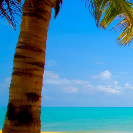
Teremjenek lelkem mélyén
Gyümölcsöt saját Énem számára.
17. hét
Így szól a kozmikus Ige,
Melyet érzékeim kapuin keresztülvi
Vezethettem lelkem mélységeibe:
Kozmikus távlataimmal töltsd be
Szellemed mélységeit, hogy majda
Megtalálhass engem - önmagadban
18. hét
Kitágíthatom-e annyira a lelkem,
Hogy a kozmikus Igével egybekeljen
Melynek csíráját már magába fogad
Úgy sejtem, hogy új erőre kapva
Lelkemet méltóvá kell tennem arra
Hogy önmagát a szellem ruhájává sza
19. hét
Hogy emlékezetemmel titkon megraga
Amit most újonnan magamba fogadt
S további törekvésem célja az legye
Hogy új erőre kapva ébresszen