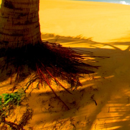
Saját belső erőket lelkemben,
S létrejőve adjon át önmagamnak en
20. hét
Csak most érzem, hogy saját léte
A kozmikus létezéstől eltávolodva
Magára maradna, önmagát kioltva
S ha csak olyan alapokra építene, ami s
Akkor voltaképpen meg kellene ölnie m
21. hét
Érzem, hogy egy külső termékenyítő 
Megerősödve ad át önmagamnak eng
S érzem, hogy a csíra érlelődik,
És a sejtelem fénnyel telítve szövődi
Saját Énem erőihez bennem.
22. hét
A kozmikus messzeségekből fakadó nap
Nagy erővel bennünk él tovább:
A lélek belső fényévé válik,
És szellemi mélységekbe világít,
Hogy hozzon olyan gyümölcsöket,
Melyek a kozmikus Énből idővel