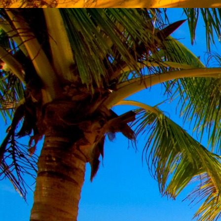
Emberi Énné érlelődnek.
23. hét
Ím, ősziesre fordul
Az érzékek ingerlő törekvése.
A fény megnyilatkozásába
Belevegyül a komor ködök fátyla.
S én a távoli térségben
Az ősz téli álmát nézem.
A nyár teljesen
Átadta önmagát nekem.
24. hét
Önmagát állandóan újrateremtve
A lélek felismeri önmagát,
S a világszellem működik tovább
Az önismeretben újra megelevenedv
S így az Én-érzék akarati gyümölcs
A lélek sötétjéből lesz megteremtve
25. hét
Csak most tagozódhat belém Énem
S ragyogva árasztja belső fényem
A tér s az idő sötétségében.