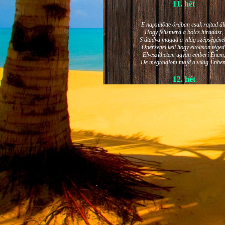
11. hét
E napsütötte órában csak rajtad áll
Hogy felismerd a bölcs híradást,
S átadva magad a világ szépségéne
Önérzettel kell hogy eltöltsön téged
Elveszíthetem ugyan emberi Énem
De megtalálom majd a világ-Énben
12. hét
JÁNOS-NAPI HANGULAT
A világ szépséges ragyogása -
Lelkem mélyéről - arra kényszerít,
Késztessem kozmikus szárnyalásr
Életem isteni képességeit:
Hogy saját lényemet elhagyjam,
S bizakodva keressem önmagam
A kozmikus hő- és fényáradatban.
13. hét
És szárnyalván érzéki magasságokb
Lelkem mélységeiben is fellobban,
S az isteni igazság szava szól
A szellem tüzének világából: