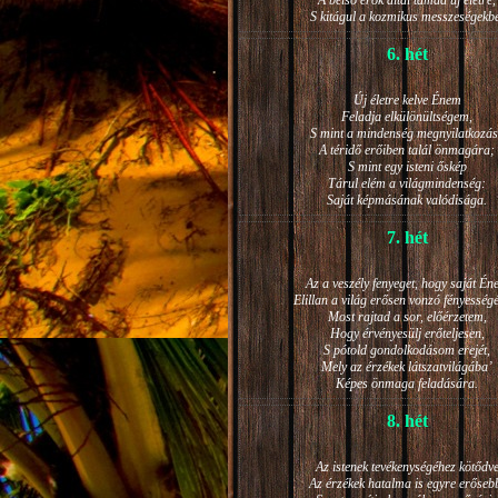
A belső erők által támad új életre,
S kitágul a kozmikus messzeségekb
6. hét
Új életre kelve Énem
Feladja elkülönültségem,
S mint a mindenség megnyilatkozá
A téridő erőiben talál önmagára;
S mint egy isteni őskép
Tárul elém a világmindenség:
Saját képmásának valódisága.
7. hét
Az a veszély fenyeget, hogy saját Én
Elillan a világ erősen vonzó fényesség
Most rajtad a sor, előérzetem,
Hogy érvényesülj erőteljesen,
S pótold gondolkodásom erejét,
Mely az érzékek látszatvilágába’
Képes önmaga feladására.
8. hét
Az istenek tevékenységéhez kötődv
Az érzékek hatalma is egyre erőseb