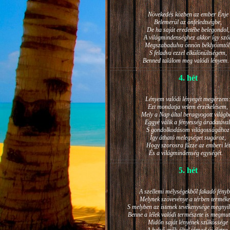
Növekedés közben az ember Énje
Belemerül az önfeledtségbe,
De ha saját eredetébe belegondol,
A világmindenséghez akkor így szól
Megszabadulva önnön béklyóimtól
S feladva ezzel elkülönültségem,
Benned találom meg valódi lénye
4. hét
Lényem valódi lényegét megérzem
Ezt mondatja velem érzékelésem,
Mely a Nap által beragyogott világb
Eggyé válik a fényesség áradatával
S gondolkodásom világosságához
Így átható melegséget sugároz,
Hogy szorosra fűzze az emberi lét
És a világmindenség egységét.
5. hét
A szellemi mélységekből fakadó fényb
Melynek szövevénye a térben terméke
S melyben az istenek tevékenysége megnyil
Benne a lélek valódi természete is megmut
Midőn saját lényének szűkössége