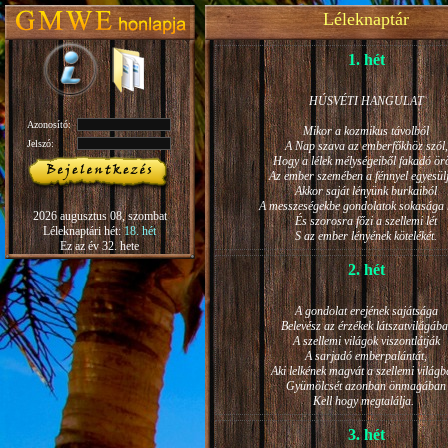
Léleknaptár
1. hét
HÚSVÉTI HANGULAT
Azonosító:
Mikor a kozmikus távolból
Jelszó:
A Nap szava az emberfőkhöz szól,
Hogy a lélek mélységeiből fakadó ö
Az ember szemében a fénnyel egyesül
Akkor saját lényünk burkaiból
A messzeségekbe gondolatok sokasága h
2026 augusztus 08, szombat
És szorosra főzi a szellemi lét
Léleknaptári hét:
18. hét
S az ember lényének kötelékét.
Ez az év 32. hete
2. hét
A gondolat erejének sajátsága
Belevész az érzékek látszatvilágába
A szellemi világok viszontlátják
A sarjadó emberpalántát,
Aki lelkének magvát a szellemi világb
Gyümölcsét azonban önmagában
Kell hogy megtalálja.
3. hét