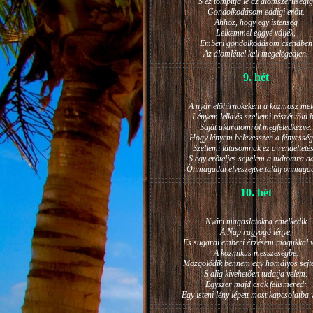
S ez tompítja le az álomszerűségig
Gondolkodásom eddigi erőit.
Ahhoz, hogy egy istenség
Lelkemmel eggyé váljék,
Emberi gondolkodásom csendben
Az álomléttel kell megelégedjen.
9. hét
A nyár előhírnökeként a kozmosz mel
Lényem lelki és szellemi részét tölti 
Saját akaratomról megfeledkezve.
Hogy lényem belevesszen a fényesség
Szellemi látásomnak ez a rendeltetés
S egy erőteljes sejtelem a tudtomra a
Önmagadat elveszejtve találj önmaga
10. hét
Nyári magaslatokra emelkedik
A Nap ragyogó lénye,
És sugarai emberi érzésem magukkal v
A kozmikus messzeségbe.
Mozgolódik bennem egy homályos sejt
S alig kivehetően tudatja velem:
Egyszer majd csak felismered:
Egy isteni lény lépett most kapcsolatba 