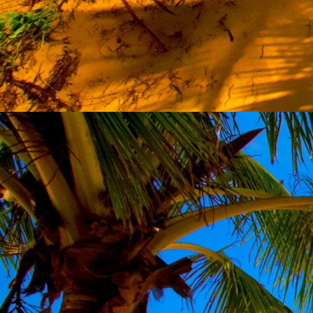
Szellemi alapjaidhoz eljutva ismerd f
Hogy rokonságban állsz a szellemme
14. hét
Átadva magam az érzékek megnyilatkozá
Elveszítettem azt, ami saját lényem haj
S már úgy tűnt, hogy a gondolkodás 
Kábulttá vált Énemet is magával raga
De ébresztőleg hatva rám az érzéki kápr
A kozmikus gondolkodás is egyre közele
15. hét
Mint akit elvarázsoltak, megérzem
A szellem működését a kozmikus fényess
Mely az érzéketlenségbe
Burkolta saját lényem,
Hogy olyan erőt adjon nekem,
Mely önmagától adódni képtelen:
Saját behatárolt Énem.
16. hét
Hogy bensőmben maradjon rejtve a szellem
Megérzésem tőlem most szigorral ezt kí
Hogy isteni adottságaim beérvén