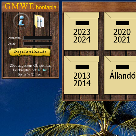
Azonosító:
Jelszó:
2026 augusztus 08, szombat
Léleknaptári hét:
18. hét
Ez az év 32. hete