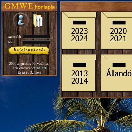
Azonosító:
Jelszó:
2026 augusztus 09, vasárnap
Léleknaptári hét:
18. hét
Ez az év 32. hete