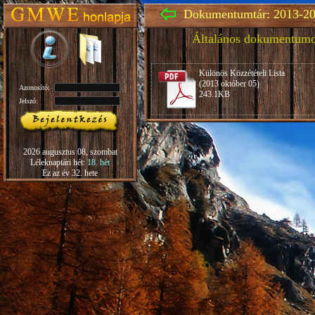
Dokumentumtár: 2013-20
Általános dokumentum
Különös Közzétételi Lista
(2013 október 05)
Azonosító:
243.1KB
Jelszó:
2026 augusztus 08, szombat
Léleknaptári hét:
18. hét
Ez az év 32. hete