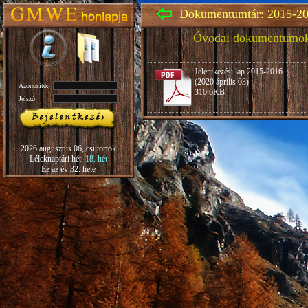
Dokumentumtár: 2015-20
Óvodai dokumentumo
Jelentkezési lap 2015-2016
(2020 április 03)
Azonosító:
310.6KB
Jelszó:
2026 augusztus 06, csütörtök
Léleknaptári hét:
18. hét
Ez az év 32. hete