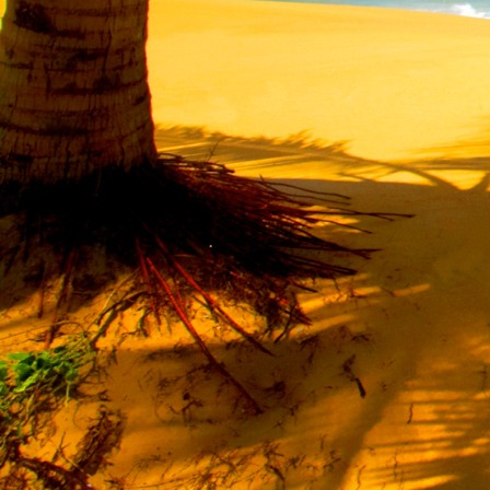
Saját belső erőket lelkemben,
S létrejőve adjon át önmagamnak en
20. hét
Csak most érzem, hogy saját léte
A kozmikus létezéstől eltávolodva
Magára maradna, önmagát kioltva
S ha csak olyan alapokra építene, ami s
Akkor voltaképpen meg kellene ölnie m
21. hét
Érzem, hogy egy külső termékenyítő 
Megerősödve ad át önmagamnak eng
S érzem, hogy a csíra érlelődik,
És a sejtelem fénnyel telítve szövődi
Saját Énem erőihez bennem.
22. hét
A kozmikus messzeségekből fakadó nap
Nagy erővel bennünk él tovább:
A lélek belső fényévé válik,
És szellemi mélységekbe világít,
Hogy hozzon olyan gyümölcsöket,
Melyek a kozmikus Énből idővel