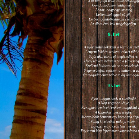
S ez tompítja le az álomszerűségig
Gondolkodásom eddigi erőit.
Ahhoz, hogy egy istenség
Lelkemmel eggyé váljék,
Emberi gondolkodásom csendben
Az álomléttel kell megelégedjen.
9. hét
A nyár előhírnökeként a kozmosz mel
Lényem lelki és szellemi részét tölti 
Saját akaratomról megfeledkezve.
Hogy lényem belevesszen a fényesség
Szellemi látásomnak ez a rendeltetés
S egy erőteljes sejtelem a tudtomra a
Önmagadat elveszejtve találj önmaga
10. hét
Nyári magaslatokra emelkedik
A Nap ragyogó lénye,
És sugarai emberi érzésem magukkal v
A kozmikus messzeségbe.
Mozgolódik bennem egy homályos sejt
S alig kivehetően tudatja velem:
Egyszer majd csak felismered:
Egy isteni lény lépett most kapcsolatba 