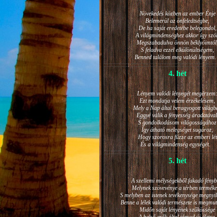
Növekedés közben az ember Énje
Belemerül az önfeledtségbe,
De ha saját eredetébe belegondol,
A világmindenséghez akkor így szól
Megszabadulva önnön béklyóimtól
S feladva ezzel elkülönültségem,
Benned találom meg valódi lénye
4. hét
Lényem valódi lényegét megérzem
Ezt mondatja velem érzékelésem,
Mely a Nap által beragyogott világb
Eggyé válik a fényesség áradatával
S gondolkodásom világosságához
Így átható melegséget sugároz,
Hogy szorosra fűzze az emberi lét
És a világmindenség egységét.
5. hét
A szellemi mélységekből fakadó fényb
Melynek szövevénye a térben terméke
S melyben az istenek tevékenysége megnyil
Benne a lélek valódi természete is megmut
Midőn saját lényének szűkössége