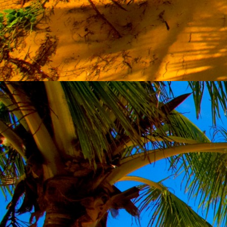
Szellemi alapjaidhoz eljutva ismerd f
Hogy rokonságban állsz a szellemme
14. hét
Átadva magam az érzékek megnyilatkozá
Elveszítettem azt, ami saját lényem haj
S már úgy tűnt, hogy a gondolkodás 
Kábulttá vált Énemet is magával raga
De ébresztőleg hatva rám az érzéki kápr
A kozmikus gondolkodás is egyre közele
15. hét
Mint akit elvarázsoltak, megérzem
A szellem működését a kozmikus fényess
Mely az érzéketlenségbe
Burkolta saját lényem,
Hogy olyan erőt adjon nekem,
Mely önmagától adódni képtelen:
Saját behatárolt Énem.
16. hét
Hogy bensőmben maradjon rejtve a szellem
Megérzésem tőlem most szigorral ezt kí
Hogy isteni adottságaim beérvén