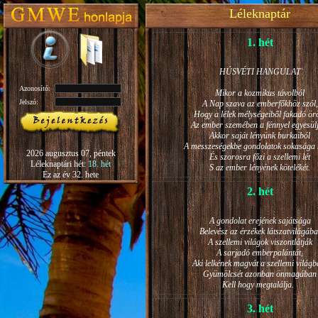
Léleknaptár
1. hét
HÚSVÉTI HANGULAT
Azonosító:
Mikor a kozmikus távolból
Jelszó:
A Nap szava az emberfőkhöz szól,
Hogy a lélek mélységeiből fakadó ö
Az ember szemében a fénnyel egyesül
Akkor saját lényünk burkaiból
A messzeségekbe gondolatok sokasága h
2026 augusztus 07, péntek
És szorosra főzi a szellemi lét
Léleknaptári hét:
18. hét
S az ember lényének kötelékét.
Ez az év 32. hete
2. hét
A gondolat erejének sajátsága
Belevész az érzékek látszatvilágába
A szellemi világok viszontlátják
A sarjadó emberpalántát,
Aki lelkének magvát a szellemi világb
Gyümölcsét azonban önmagában
Kell hogy megtalálja.
3. hét