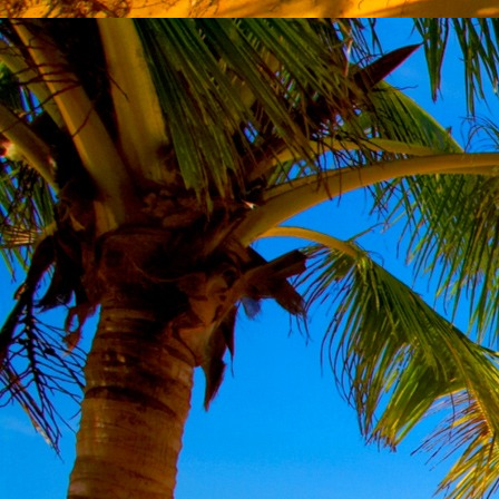
Emberi Énné érlelődnek.
23. hét
Ím, ősziesre fordul
Az érzékek ingerlő törekvése.
A fény megnyilatkozásába
Belevegyül a komor ködök fátyla.
S én a távoli térségben
Az ősz téli álmát nézem.
A nyár teljesen
Átadta önmagát nekem.
24. hét
Önmagát állandóan újrateremtve
A lélek felismeri önmagát,
S a világszellem működik tovább
Az önismeretben újra megelevenedv
S így az Én-érzék akarati gyümölcs
A lélek sötétjéből lesz megteremtve
25. hét
Csak most tagozódhat belém Énem
S ragyogva árasztja belső fényem
A tér s az idő sötétségében.