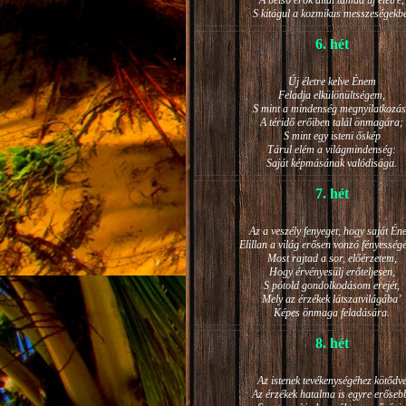
A belső erők által támad új életre,
S kitágul a kozmikus messzeségekb
6. hét
Új életre kelve Énem
Feladja elkülönültségem,
S mint a mindenség megnyilatkozá
A téridő erőiben talál önmagára;
S mint egy isteni őskép
Tárul elém a világmindenség:
Saját képmásának valódisága.
7. hét
Az a veszély fenyeget, hogy saját Én
Elillan a világ erősen vonzó fényesség
Most rajtad a sor, előérzetem,
Hogy érvényesülj erőteljesen,
S pótold gondolkodásom erejét,
Mely az érzékek látszatvilágába’
Képes önmaga feladására.
8. hét
Az istenek tevékenységéhez kötődv
Az érzékek hatalma is egyre erőseb