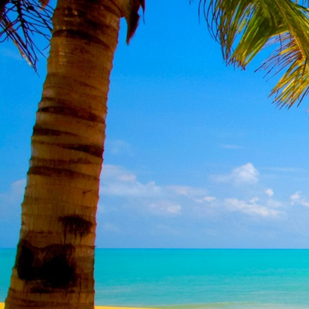
Teremjenek lelkem mélyén
Gyümölcsöt saját Énem számára.
17. hét
Így szól a kozmikus Ige,
Melyet érzékeim kapuin keresztülvi
Vezethettem lelkem mélységeibe:
Kozmikus távlataimmal töltsd be
Szellemed mélységeit, hogy majda
Megtalálhass engem - önmagadban
18. hét
Kitágíthatom-e annyira a lelkem,
Hogy a kozmikus Igével egybekeljen
Melynek csíráját már magába fogad
Úgy sejtem, hogy új erőre kapva
Lelkemet méltóvá kell tennem arra
Hogy önmagát a szellem ruhájává sza
19. hét
Hogy emlékezetemmel titkon megraga
Amit most újonnan magamba fogadt
S további törekvésem célja az legye
Hogy új erőre kapva ébresszen