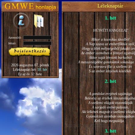
Léleknaptár
1. hét
HÚSVÉTI HANGULAT
Azonosító:
Mikor a kozmikus távolból
Jelszó:
A Nap szava az emberfőkhöz szól,
Hogy a lélek mélységeiből fakadó ö
Az ember szemében a fénnyel egyesül
Akkor saját lényünk burkaiból
A messzeségekbe gondolatok sokasága h
2026 augusztus 07, péntek
És szorosra főzi a szellemi lét
Léleknaptári hét:
18. hét
S az ember lényének kötelékét.
Ez az év 32. hete
2. hét
A gondolat erejének sajátsága
Belevész az érzékek látszatvilágába
A szellemi világok viszontlátják
A sarjadó emberpalántát,
Aki lelkének magvát a szellemi világb
Gyümölcsét azonban önmagában
Kell hogy megtalálja.
3. hét