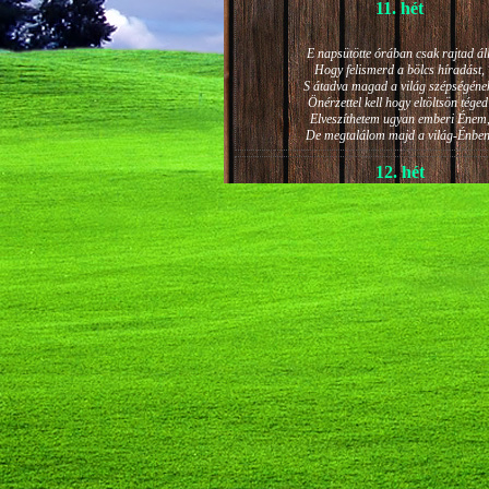
11. hét
E napsütötte órában csak rajtad áll
Hogy felismerd a bölcs híradást,
S átadva magad a világ szépségéne
Önérzettel kell hogy eltöltsön téged
Elveszíthetem ugyan emberi Énem
De megtalálom majd a világ-Énben
12. hét
JÁNOS-NAPI HANGULAT
A világ szépséges ragyogása -
Lelkem mélyéről - arra kényszerít,
Késztessem kozmikus szárnyalásr
Életem isteni képességeit:
Hogy saját lényemet elhagyjam,
S bizakodva keressem önmagam
A kozmikus hő- és fényáradatban.
13. hét
És szárnyalván érzéki magasságokb
Lelkem mélységeiben is fellobban,
S az isteni igazság szava szól
A szellem tüzének világából: