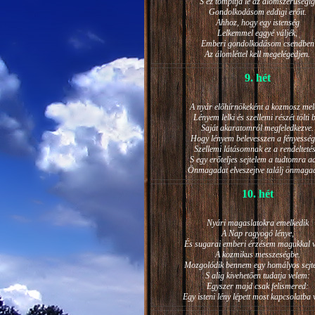
S ez tompítja le az álomszerűségig
Gondolkodásom eddigi erőit.
Ahhoz, hogy egy istenség
Lelkemmel eggyé váljék,
Emberi gondolkodásom csendben
Az álomléttel kell megelégedjen.
9. hét
A nyár előhírnökeként a kozmosz mel
Lényem lelki és szellemi részét tölti 
Saját akaratomról megfeledkezve.
Hogy lényem belevesszen a fényesség
Szellemi látásomnak ez a rendeltetés
S egy erőteljes sejtelem a tudtomra a
Önmagadat elveszejtve találj önmaga
10. hét
Nyári magaslatokra emelkedik
A Nap ragyogó lénye,
És sugarai emberi érzésem magukkal v
A kozmikus messzeségbe.
Mozgolódik bennem egy homályos sejt
S alig kivehetően tudatja velem:
Egyszer majd csak felismered:
Egy isteni lény lépett most kapcsolatba 