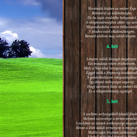
Növekedés közben az ember Énje
Belemerül az önfeledtségbe,
De ha saját eredetébe belegondol,
A világmindenséghez akkor így szól
Megszabadulva önnön béklyóimtól
S feladva ezzel elkülönültségem,
Benned találom meg valódi lénye
4. hét
Lényem valódi lényegét megérzem
Ezt mondatja velem érzékelésem,
Mely a Nap által beragyogott világb
Eggyé válik a fényesség áradatával
S gondolkodásom világosságához
Így átható melegséget sugároz,
Hogy szorosra fűzze az emberi lét
És a világmindenség egységét.
5. hét
A szellemi mélységekből fakadó fényb
Melynek szövevénye a térben terméke
S melyben az istenek tevékenysége megnyil
Benne a lélek valódi természete is megmut
Midőn saját lényének szűkössége