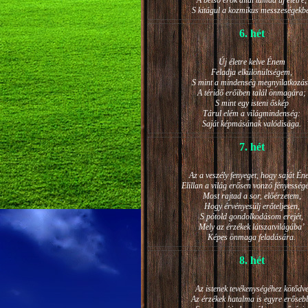
A belső erők által támad új életre,
S kitágul a kozmikus messzeségekb
6. hét
Új életre kelve Énem
Feladja elkülönültségem,
S mint a mindenség megnyilatkozá
A téridő erőiben talál önmagára;
S mint egy isteni őskép
Tárul elém a világmindenség:
Saját képmásának valódisága.
7. hét
Az a veszély fenyeget, hogy saját Én
Elillan a világ erősen vonzó fényesség
Most rajtad a sor, előérzetem,
Hogy érvényesülj erőteljesen,
S pótold gondolkodásom erejét,
Mely az érzékek látszatvilágába’
Képes önmaga feladására.
8. hét
Az istenek tevékenységéhez kötődv
Az érzékek hatalma is egyre erőseb