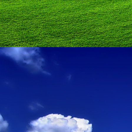
Szellemi alapjaidhoz eljutva ismerd f
Hogy rokonságban állsz a szellemme
14. hét
Átadva magam az érzékek megnyilatkozá
Elveszítettem azt, ami saját lényem haj
S már úgy tűnt, hogy a gondolkodás 
Kábulttá vált Énemet is magával raga
De ébresztőleg hatva rám az érzéki kápr
A kozmikus gondolkodás is egyre közele
15. hét
Mint akit elvarázsoltak, megérzem
A szellem működését a kozmikus fényess
Mely az érzéketlenségbe
Burkolta saját lényem,
Hogy olyan erőt adjon nekem,
Mely önmagától adódni képtelen:
Saját behatárolt Énem.
16. hét
Hogy bensőmben maradjon rejtve a szellem
Megérzésem tőlem most szigorral ezt kí
Hogy isteni adottságaim beérvén