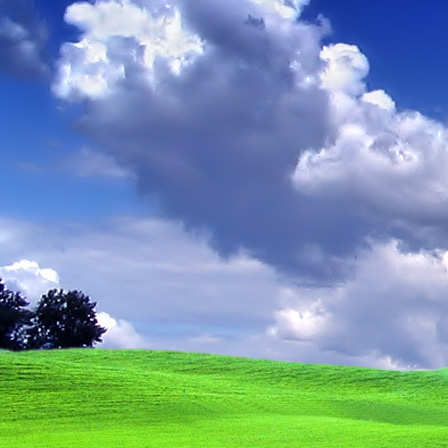
Teremjenek lelkem mélyén
Gyümölcsöt saját Énem számára.
17. hét
Így szól a kozmikus Ige,
Melyet érzékeim kapuin keresztülvi
Vezethettem lelkem mélységeibe:
Kozmikus távlataimmal töltsd be
Szellemed mélységeit, hogy majda
Megtalálhass engem - önmagadban
18. hét
Kitágíthatom-e annyira a lelkem,
Hogy a kozmikus Igével egybekeljen
Melynek csíráját már magába fogad
Úgy sejtem, hogy új erőre kapva
Lelkemet méltóvá kell tennem arra
Hogy önmagát a szellem ruhájává sza
19. hét
Hogy emlékezetemmel titkon megraga
Amit most újonnan magamba fogadt
S további törekvésem célja az legye
Hogy új erőre kapva ébresszen