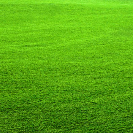
Saját belső erőket lelkemben,
S létrejőve adjon át önmagamnak en
20. hét
Csak most érzem, hogy saját léte
A kozmikus létezéstől eltávolodva
Magára maradna, önmagát kioltva
S ha csak olyan alapokra építene, ami s
Akkor voltaképpen meg kellene ölnie m
21. hét
Érzem, hogy egy külső termékenyítő 
Megerősödve ad át önmagamnak eng
S érzem, hogy a csíra érlelődik,
És a sejtelem fénnyel telítve szövődi
Saját Énem erőihez bennem.
22. hét
A kozmikus messzeségekből fakadó nap
Nagy erővel bennünk él tovább:
A lélek belső fényévé válik,
És szellemi mélységekbe világít,
Hogy hozzon olyan gyümölcsöket,
Melyek a kozmikus Énből idővel