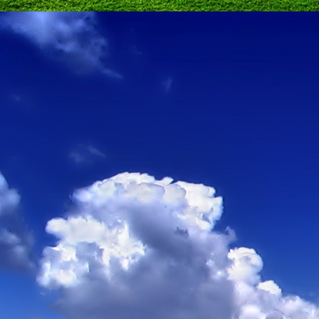
Emberi Énné érlelődnek.
23. hét
Ím, ősziesre fordul
Az érzékek ingerlő törekvése.
A fény megnyilatkozásába
Belevegyül a komor ködök fátyla.
S én a távoli térségben
Az ősz téli álmát nézem.
A nyár teljesen
Átadta önmagát nekem.
24. hét
Önmagát állandóan újrateremtve
A lélek felismeri önmagát,
S a világszellem működik tovább
Az önismeretben újra megelevenedv
S így az Én-érzék akarati gyümölcs
A lélek sötétjéből lesz megteremtve
25. hét
Csak most tagozódhat belém Énem
S ragyogva árasztja belső fényem
A tér s az idő sötétségében.