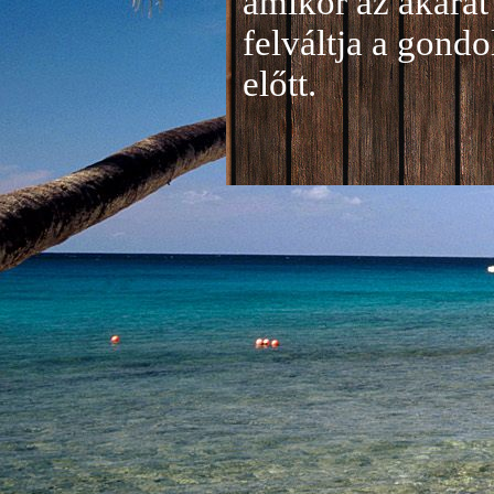
amikor az akarat 
felváltja a gond
előtt.
Jelentkezés a 20
A jelentkezéseke
folyamatosan tud
benyújtása a
je
len
történik mind el