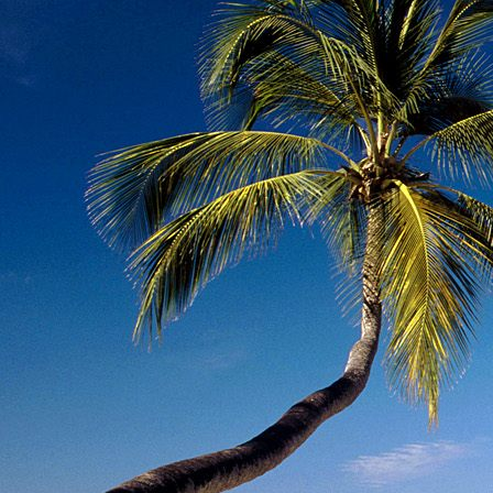
Dr. Göllner Mári
2081 Piliscsaba, B
e-mail: drgmwo
telefonszám: +3
Dr. Göllner Mári
2081 Piliscsaba, B
e-mail: vezetos
telefonszám: +3
adószám: 191757
bankszámlaszám: