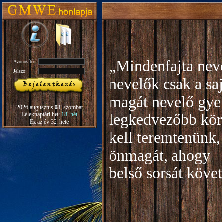
„Mindenfajta neve
Azonosító:
Jelszó:
nevelők csak a sa
magát nevelő gye
2026 augusztus 08, szombat
Léleknaptári hét:
18. hét
legkedvezőbb kör
Ez az év 32. hete
kell teremtenünk,
önmagát, ahogy
b
első sorsát köve
Rudo