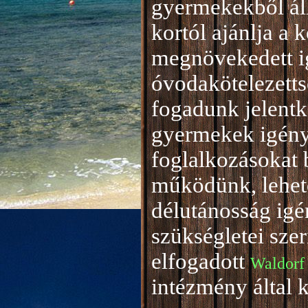
gyermekekből áll
kortól ajánlja a 
megnövekedett i
óvodakötelezetts
fogadunk jelentke
gyermekek igény
foglalkozásokat 
működünk, lehető
délutánosság igé
szükségletei sze
elfogadott
Waldorf
intézmény által 