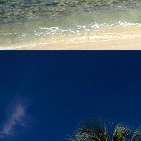
személyesen. El
drgmwo@gmail
személyesen a
20
címen tudjátok 
Kérelmeteket csa
amennyiben
min
ovi bejárata a Ke
nyíló "Kenderesi
Szeretettel várju
Elérhetőségek