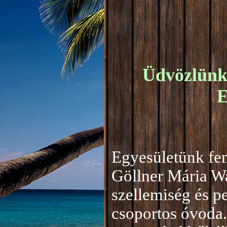
Üdvözlünk 
E
Egyesületünk fen
Göllner Mária W
szellemiség és 
csoportos óvoda.