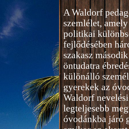
A Waldorf pedag
szemlélet, amely 
politikai különb
fejlődésében hár
szakasz második 
öntudatra ébredé
különálló személ
gyerekek az óvod
Waldorf nevelési
legteljesebb meg
óvodánkba járó 