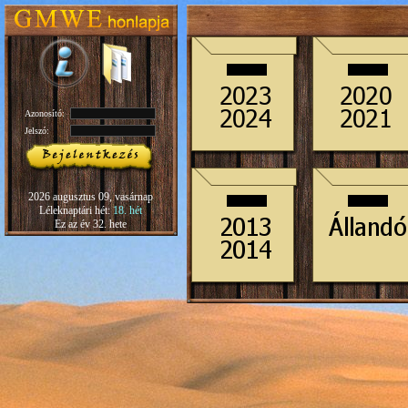
Azonosító:
Jelszó:
2026 augusztus 09, vasárnap
Léleknaptári hét:
18. hét
Ez az év 32. hete