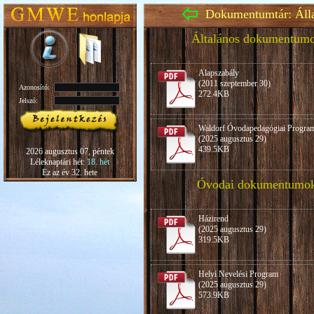
Dokumentumtár: Áll
Általános dokumentum
Alapszabály
(2011 szeptember 30)
Azonosító:
272.4KB
Jelszó:
Waldorf Óvodapedagógiai Progra
(2025 augusztus 29)
439.5KB
2026 augusztus 07, péntek
Léleknaptári hét:
18. hét
Ez az év 32. hete
Óvodai dokumentumo
Házirend
(2025 augusztus 29)
319.5KB
Helyi Nevelési Program
(2025 augusztus 29)
573.9KB