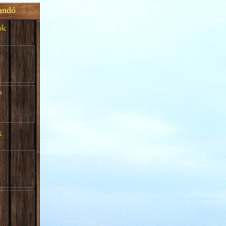
andó
ok
m
k