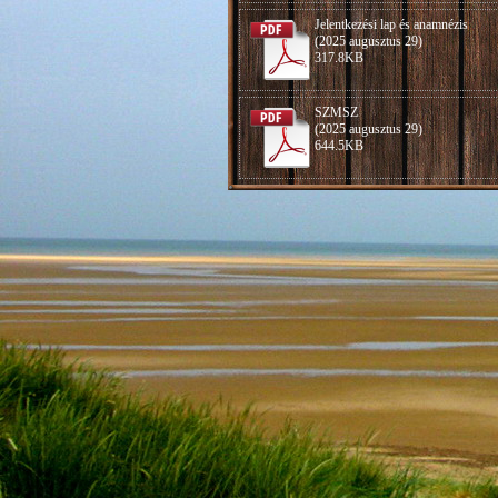
Jelentkezési lap és anamnézis
(2025 augusztus 29)
317.8KB
SZMSZ
(2025 augusztus 29)
644.5KB