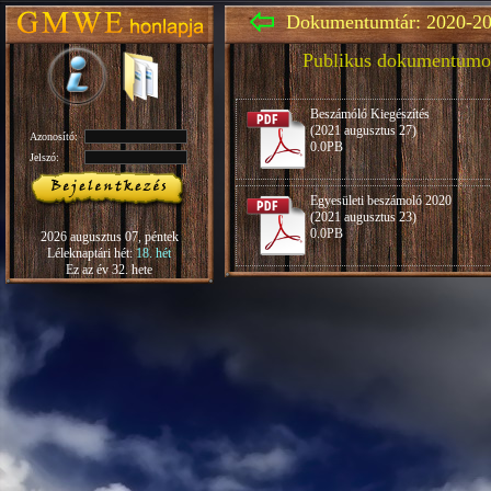
Dokumentumtár: 2020-20
Publikus dokumentumo
Beszámóló Kiegészítés
(2021 augusztus 27)
Azonosító:
0.0PB
Jelszó:
Egyesületi beszámoló 2020
(2021 augusztus 23)
0.0PB
2026 augusztus 07, péntek
Léleknaptári hét:
18. hét
Ez az év 32. hete