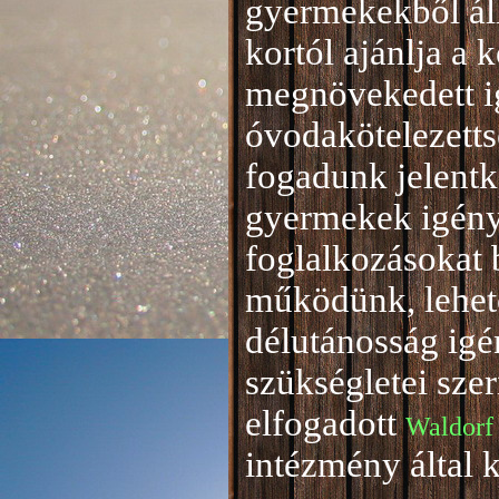
gyermekekből áll
kortól ajánlja a 
megnövekedett i
óvodakötelezetts
fogadunk jelentke
gyermekek igény
foglalkozásokat 
működünk, lehető
délutánosság igé
szükségletei sze
elfogadott
Waldorf
intézmény által 