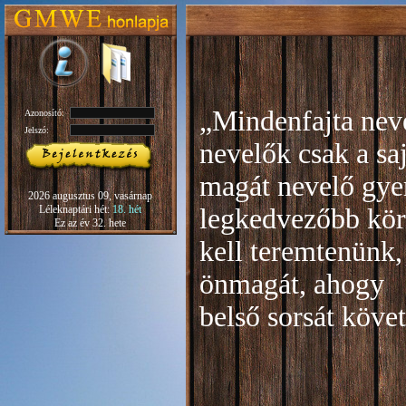
„Mindenfajta neve
Azonosító:
Jelszó:
nevelők csak a sa
magát nevelő gye
2026 augusztus 09, vasárnap
Léleknaptári hét:
18. hét
legkedvezőbb kör
Ez az év 32. hete
kell teremtenünk,
önmagát, ahogy
b
első sorsát köve
Rudo