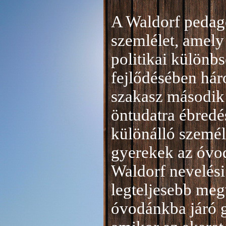
A Waldorf pedag
szemlélet, amely 
politikai különb
fejlődésében hár
szakasz második 
öntudatra ébredé
különálló személ
gyerekek az óvod
Waldorf nevelési
legteljesebb meg
óvodánkba járó 