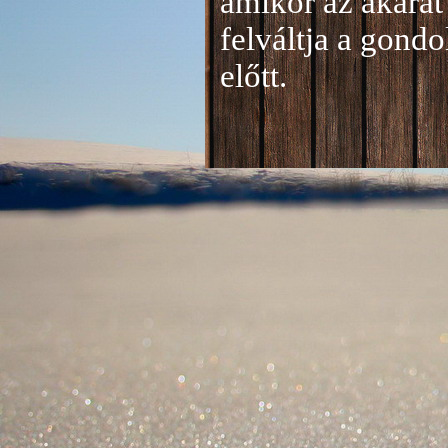
amikor az akarat 
felváltja a gond
előtt.
Jelentkezés a 20
A jelentkezéseke
folyamatosan tud
benyújtása a
je
len
történik mind el