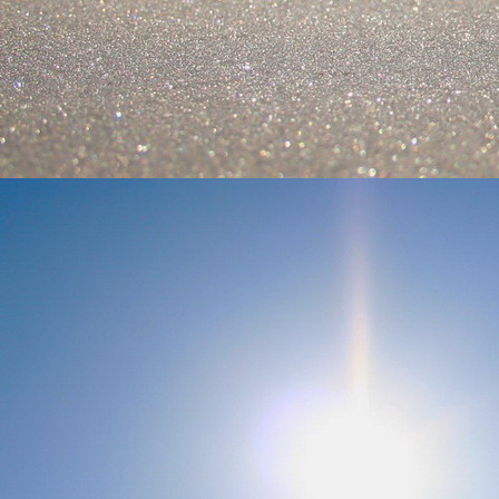
személyesen. El
drgmwo@gmail
személyesen a
20
címen tudjátok 
Kérelmeteket csa
amennyiben
min
ovi bejárata a Ke
nyíló "Kenderesi
Szeretettel várju
Elérhetőségek