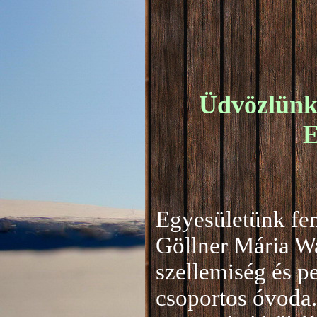
Üdvözlünk 
E
Egyesületünk fen
Göllner Mária W
szellemiség és 
csoportos óvoda.