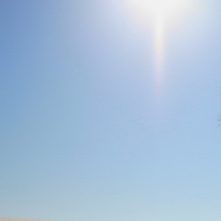
Dr. Göllner Mári
2081 Piliscsaba, B
e-mail: drgmwo
telefonszám: +3
Dr. Göllner Mári
2081 Piliscsaba, B
e-mail: vezetos
telefonszám: +3
adószám: 191757
bankszámlaszám: