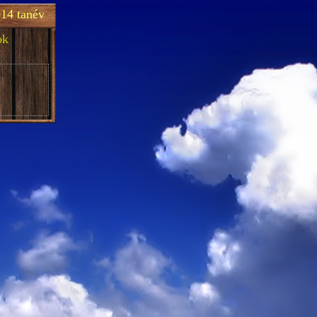
14 tanév
ok