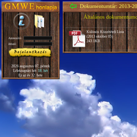
Dokumentumtár: 2013-20
Általános dokumentum
Különös Közzétételi Lista
(2013 október 05)
Azonosító:
243.1KB
Jelszó:
2026 augusztus 07, péntek
Léleknaptári hét:
18. hét
Ez az év 32. hete