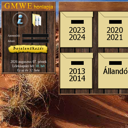
Azonosító:
Jelszó:
2026 augusztus 07, péntek
Léleknaptári hét:
18. hét
Ez az év 32. hete