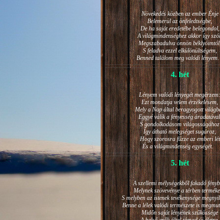
Növekedés közben az ember Énje
Belemerül az önfeledtségbe,
De ha saját eredetébe belegondol,
A világmindenséghez akkor így szól
Megszabadulva önnön béklyóimtól
S feladva ezzel elkülönültségem,
Benned találom meg valódi lénye
4. hét
Lényem valódi lényegét megérzem
Ezt mondatja velem érzékelésem,
Mely a Nap által beragyogott világb
Eggyé válik a fényesség áradatával
S gondolkodásom világosságához
Így átható melegséget sugároz,
Hogy szorosra fűzze az emberi lét
És a világmindenség egységét.
5. hét
A szellemi mélységekből fakadó fényb
Melynek szövevénye a térben terméke
S melyben az istenek tevékenysége megnyil
Benne a lélek valódi természete is megmut
Midőn saját lényének szűkössége