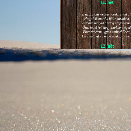
11. hét
E napsütötte órában csak rajtad áll
Hogy felismerd a bölcs híradást,
S átadva magad a világ szépségéne
Önérzettel kell hogy eltöltsön téged
Elveszíthetem ugyan emberi Énem
De megtalálom majd a világ-Énben
12. hét
JÁNOS-NAPI HANGULAT
A világ szépséges ragyogása -
Lelkem mélyéről - arra kényszerít,
Késztessem kozmikus szárnyalásr
Életem isteni képességeit:
Hogy saját lényemet elhagyjam,
S bizakodva keressem önmagam
A kozmikus hő- és fényáradatban.
13. hét
És szárnyalván érzéki magasságokb
Lelkem mélységeiben is fellobban,
S az isteni igazság szava szól
A szellem tüzének világából: