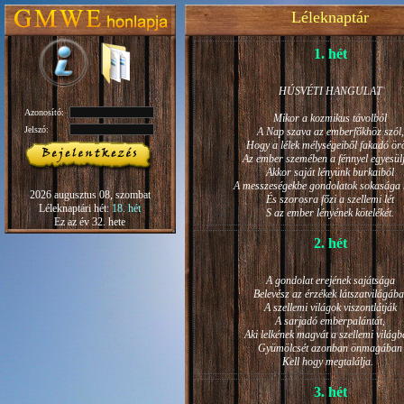
Léleknaptár
1. hét
HÚSVÉTI HANGULAT
Azonosító:
Mikor a kozmikus távolból
Jelszó:
A Nap szava az emberfőkhöz szól,
Hogy a lélek mélységeiből fakadó ö
Az ember szemében a fénnyel egyesül
Akkor saját lényünk burkaiból
A messzeségekbe gondolatok sokasága h
2026 augusztus 08, szombat
És szorosra főzi a szellemi lét
Léleknaptári hét:
18. hét
S az ember lényének kötelékét.
Ez az év 32. hete
2. hét
A gondolat erejének sajátsága
Belevész az érzékek látszatvilágába
A szellemi világok viszontlátják
A sarjadó emberpalántát,
Aki lelkének magvát a szellemi világb
Gyümölcsét azonban önmagában
Kell hogy megtalálja.
3. hét