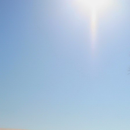
Teremjenek lelkem mélyén
Gyümölcsöt saját Énem számára.
17. hét
Így szól a kozmikus Ige,
Melyet érzékeim kapuin keresztülvi
Vezethettem lelkem mélységeibe:
Kozmikus távlataimmal töltsd be
Szellemed mélységeit, hogy majda
Megtalálhass engem - önmagadban
18. hét
Kitágíthatom-e annyira a lelkem,
Hogy a kozmikus Igével egybekeljen
Melynek csíráját már magába fogad
Úgy sejtem, hogy új erőre kapva
Lelkemet méltóvá kell tennem arra
Hogy önmagát a szellem ruhájává sza
19. hét
Hogy emlékezetemmel titkon megraga
Amit most újonnan magamba fogadt
S további törekvésem célja az legye
Hogy új erőre kapva ébresszen