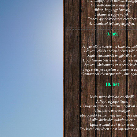
S ez tompítja le az álomszerűségig
Gondolkodásom eddigi erőit.
Ahhoz, hogy egy istenség
Lelkemmel eggyé váljék,
Emberi gondolkodásom csendben
Az álomléttel kell megelégedjen.
9. hét
A nyár előhírnökeként a kozmosz mel
Lényem lelki és szellemi részét tölti 
Saját akaratomról megfeledkezve.
Hogy lényem belevesszen a fényesség
Szellemi látásomnak ez a rendeltetés
S egy erőteljes sejtelem a tudtomra a
Önmagadat elveszejtve találj önmaga
10. hét
Nyári magaslatokra emelkedik
A Nap ragyogó lénye,
És sugarai emberi érzésem magukkal v
A kozmikus messzeségbe.
Mozgolódik bennem egy homályos sejt
S alig kivehetően tudatja velem:
Egyszer majd csak felismered:
Egy isteni lény lépett most kapcsolatba 