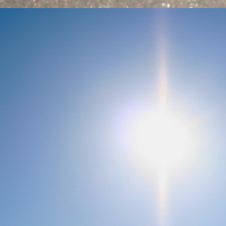
Emberi Énné érlelődnek.
23. hét
Ím, ősziesre fordul
Az érzékek ingerlő törekvése.
A fény megnyilatkozásába
Belevegyül a komor ködök fátyla.
S én a távoli térségben
Az ősz téli álmát nézem.
A nyár teljesen
Átadta önmagát nekem.
24. hét
Önmagát állandóan újrateremtve
A lélek felismeri önmagát,
S a világszellem működik tovább
Az önismeretben újra megelevenedv
S így az Én-érzék akarati gyümölcs
A lélek sötétjéből lesz megteremtve
25. hét
Csak most tagozódhat belém Énem
S ragyogva árasztja belső fényem
A tér s az idő sötétségében.