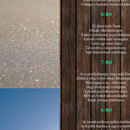
A belső erők által támad új életre,
S kitágul a kozmikus messzeségekb
6. hét
Új életre kelve Énem
Feladja elkülönültségem,
S mint a mindenség megnyilatkozá
A téridő erőiben talál önmagára;
S mint egy isteni őskép
Tárul elém a világmindenség:
Saját képmásának valódisága.
7. hét
Az a veszély fenyeget, hogy saját Én
Elillan a világ erősen vonzó fényesség
Most rajtad a sor, előérzetem,
Hogy érvényesülj erőteljesen,
S pótold gondolkodásom erejét,
Mely az érzékek látszatvilágába’
Képes önmaga feladására.
8. hét
Az istenek tevékenységéhez kötődv
Az érzékek hatalma is egyre erőseb