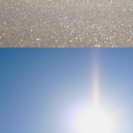
Szellemi alapjaidhoz eljutva ismerd f
Hogy rokonságban állsz a szellemme
14. hét
Átadva magam az érzékek megnyilatkozá
Elveszítettem azt, ami saját lényem haj
S már úgy tűnt, hogy a gondolkodás 
Kábulttá vált Énemet is magával raga
De ébresztőleg hatva rám az érzéki kápr
A kozmikus gondolkodás is egyre közele
15. hét
Mint akit elvarázsoltak, megérzem
A szellem működését a kozmikus fényess
Mely az érzéketlenségbe
Burkolta saját lényem,
Hogy olyan erőt adjon nekem,
Mely önmagától adódni képtelen:
Saját behatárolt Énem.
16. hét
Hogy bensőmben maradjon rejtve a szellem
Megérzésem tőlem most szigorral ezt kí
Hogy isteni adottságaim beérvén