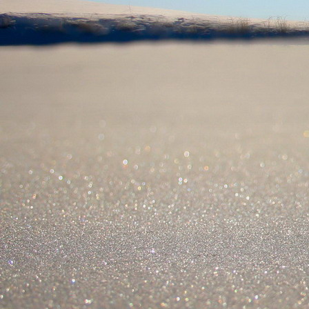
Saját belső erőket lelkemben,
S létrejőve adjon át önmagamnak en
20. hét
Csak most érzem, hogy saját léte
A kozmikus létezéstől eltávolodva
Magára maradna, önmagát kioltva
S ha csak olyan alapokra építene, ami s
Akkor voltaképpen meg kellene ölnie m
21. hét
Érzem, hogy egy külső termékenyítő 
Megerősödve ad át önmagamnak eng
S érzem, hogy a csíra érlelődik,
És a sejtelem fénnyel telítve szövődi
Saját Énem erőihez bennem.
22. hét
A kozmikus messzeségekből fakadó nap
Nagy erővel bennünk él tovább:
A lélek belső fényévé válik,
És szellemi mélységekbe világít,
Hogy hozzon olyan gyümölcsöket,
Melyek a kozmikus Énből idővel