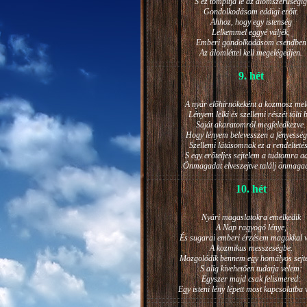
S ez tompítja le az álomszerűségig
Gondolkodásom eddigi erőit.
Ahhoz, hogy egy istenség
Lelkemmel eggyé váljék,
Emberi gondolkodásom csendben
Az álomléttel kell megelégedjen.
9. hét
A nyár előhírnökeként a kozmosz mel
Lényem lelki és szellemi részét tölti 
Saját akaratomról megfeledkezve.
Hogy lényem belevesszen a fényesség
Szellemi látásomnak ez a rendeltetés
S egy erőteljes sejtelem a tudtomra a
Önmagadat elveszejtve találj önmaga
10. hét
Nyári magaslatokra emelkedik
A Nap ragyogó lénye,
És sugarai emberi érzésem magukkal v
A kozmikus messzeségbe.
Mozgolódik bennem egy homályos sejt
S alig kivehetően tudatja velem:
Egyszer majd csak felismered:
Egy isteni lény lépett most kapcsolatba 