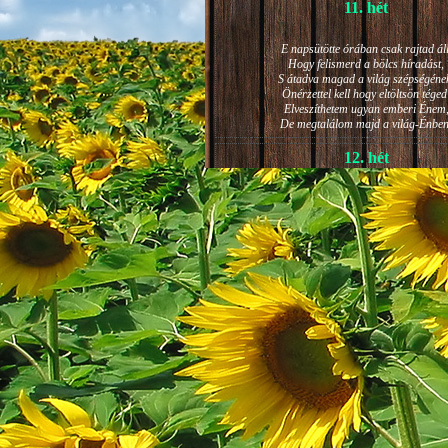
11. hét
E napsütötte órában csak rajtad áll
Hogy felismerd a bölcs híradást,
S átadva magad a világ szépségéne
Önérzettel kell hogy eltöltsön téged
Elveszíthetem ugyan emberi Énem
De megtalálom majd a világ-Énben
12. hét
JÁNOS-NAPI HANGULAT
A világ szépséges ragyogása -
Lelkem mélyéről - arra kényszerít,
Késztessem kozmikus szárnyalásr
Életem isteni képességeit:
Hogy saját lényemet elhagyjam,
S bizakodva keressem önmagam
A kozmikus hő- és fényáradatban.
13. hét
És szárnyalván érzéki magasságokb
Lelkem mélységeiben is fellobban,
S az isteni igazság szava szól
A szellem tüzének világából: