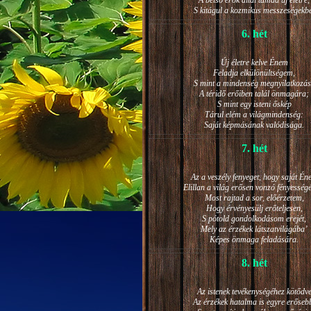
A belső erők által támad új életre,
S kitágul a kozmikus messzeségekb
6. hét
Új életre kelve Énem
Feladja elkülönültségem,
S mint a mindenség megnyilatkozá
A téridő erőiben talál önmagára;
S mint egy isteni őskép
Tárul elém a világmindenség:
Saját képmásának valódisága.
7. hét
Az a veszély fenyeget, hogy saját Én
Elillan a világ erősen vonzó fényesség
Most rajtad a sor, előérzetem,
Hogy érvényesülj erőteljesen,
S pótold gondolkodásom erejét,
Mely az érzékek látszatvilágába’
Képes önmaga feladására.
8. hét
Az istenek tevékenységéhez kötődv
Az érzékek hatalma is egyre erőseb