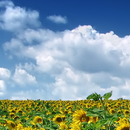
Teremjenek lelkem mélyén
Gyümölcsöt saját Énem számára.
17. hét
Így szól a kozmikus Ige,
Melyet érzékeim kapuin keresztülvi
Vezethettem lelkem mélységeibe:
Kozmikus távlataimmal töltsd be
Szellemed mélységeit, hogy majda
Megtalálhass engem - önmagadban
18. hét
Kitágíthatom-e annyira a lelkem,
Hogy a kozmikus Igével egybekeljen
Melynek csíráját már magába fogad
Úgy sejtem, hogy új erőre kapva
Lelkemet méltóvá kell tennem arra
Hogy önmagát a szellem ruhájává sza
19. hét
Hogy emlékezetemmel titkon megraga
Amit most újonnan magamba fogadt
S további törekvésem célja az legye
Hogy új erőre kapva ébresszen