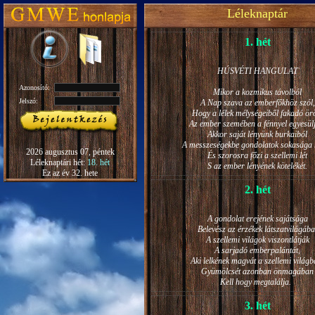
Léleknaptár
1. hét
HÚSVÉTI HANGULAT
Azonosító:
Mikor a kozmikus távolból
Jelszó:
A Nap szava az emberfőkhöz szól,
Hogy a lélek mélységeiből fakadó ö
Az ember szemében a fénnyel egyesül
Akkor saját lényünk burkaiból
A messzeségekbe gondolatok sokasága h
2026 augusztus 07, péntek
És szorosra főzi a szellemi lét
Léleknaptári hét:
18. hét
S az ember lényének kötelékét.
Ez az év 32. hete
2. hét
A gondolat erejének sajátsága
Belevész az érzékek látszatvilágába
A szellemi világok viszontlátják
A sarjadó emberpalántát,
Aki lelkének magvát a szellemi világb
Gyümölcsét azonban önmagában
Kell hogy megtalálja.
3. hét