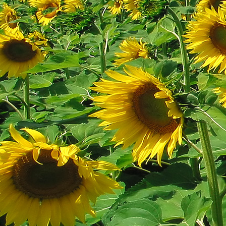
Saját belső erőket lelkemben,
S létrejőve adjon át önmagamnak en
20. hét
Csak most érzem, hogy saját léte
A kozmikus létezéstől eltávolodva
Magára maradna, önmagát kioltva
S ha csak olyan alapokra építene, ami s
Akkor voltaképpen meg kellene ölnie m
21. hét
Érzem, hogy egy külső termékenyítő 
Megerősödve ad át önmagamnak eng
S érzem, hogy a csíra érlelődik,
És a sejtelem fénnyel telítve szövődi
Saját Énem erőihez bennem.
22. hét
A kozmikus messzeségekből fakadó nap
Nagy erővel bennünk él tovább:
A lélek belső fényévé válik,
És szellemi mélységekbe világít,
Hogy hozzon olyan gyümölcsöket,
Melyek a kozmikus Énből idővel