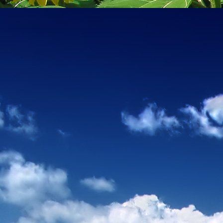
Emberi Énné érlelődnek.
23. hét
Ím, ősziesre fordul
Az érzékek ingerlő törekvése.
A fény megnyilatkozásába
Belevegyül a komor ködök fátyla.
S én a távoli térségben
Az ősz téli álmát nézem.
A nyár teljesen
Átadta önmagát nekem.
24. hét
Önmagát állandóan újrateremtve
A lélek felismeri önmagát,
S a világszellem működik tovább
Az önismeretben újra megelevenedv
S így az Én-érzék akarati gyümölcs
A lélek sötétjéből lesz megteremtve
25. hét
Csak most tagozódhat belém Énem
S ragyogva árasztja belső fényem
A tér s az idő sötétségében.