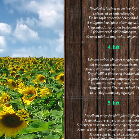
Növekedés közben az ember Énje
Belemerül az önfeledtségbe,
De ha saját eredetébe belegondol,
A világmindenséghez akkor így szól
Megszabadulva önnön béklyóimtól
S feladva ezzel elkülönültségem,
Benned találom meg valódi lénye
4. hét
Lényem valódi lényegét megérzem
Ezt mondatja velem érzékelésem,
Mely a Nap által beragyogott világb
Eggyé válik a fényesség áradatával
S gondolkodásom világosságához
Így átható melegséget sugároz,
Hogy szorosra fűzze az emberi lét
És a világmindenség egységét.
5. hét
A szellemi mélységekből fakadó fényb
Melynek szövevénye a térben terméke
S melyben az istenek tevékenysége megnyil
Benne a lélek valódi természete is megmut
Midőn saját lényének szűkössége