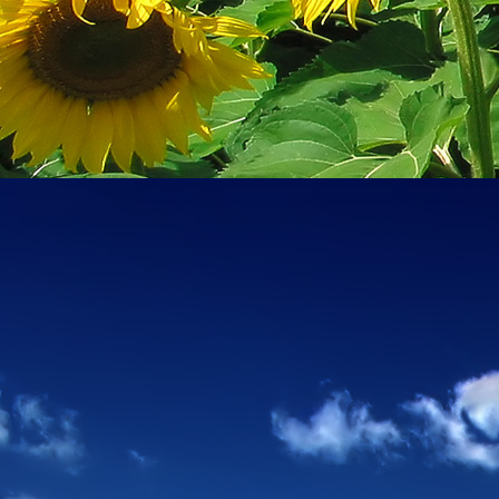
Szellemi alapjaidhoz eljutva ismerd f
Hogy rokonságban állsz a szellemme
14. hét
Átadva magam az érzékek megnyilatkozá
Elveszítettem azt, ami saját lényem haj
S már úgy tűnt, hogy a gondolkodás 
Kábulttá vált Énemet is magával raga
De ébresztőleg hatva rám az érzéki kápr
A kozmikus gondolkodás is egyre közele
15. hét
Mint akit elvarázsoltak, megérzem
A szellem működését a kozmikus fényess
Mely az érzéketlenségbe
Burkolta saját lényem,
Hogy olyan erőt adjon nekem,
Mely önmagától adódni képtelen:
Saját behatárolt Énem.
16. hét
Hogy bensőmben maradjon rejtve a szellem
Megérzésem tőlem most szigorral ezt kí
Hogy isteni adottságaim beérvén