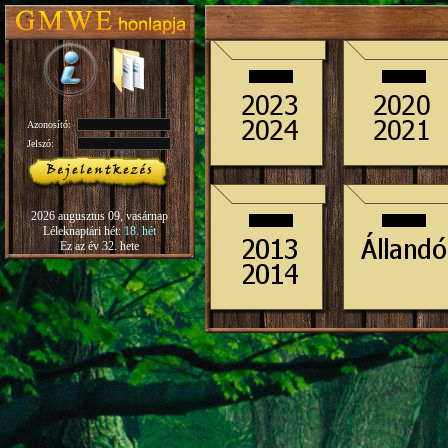
Azonosító:
Jelszó:
2026 augusztus 09, vasárnap
Léleknaptári hét:
18. hét
Ez az év 32. hete