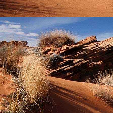
Saját belső erőket lelkemben,
S létrejőve adjon át önmagamnak en
20. hét
Csak most érzem, hogy saját léte
A kozmikus létezéstől eltávolodva
Magára maradna, önmagát kioltva
S ha csak olyan alapokra építene, ami s
Akkor voltaképpen meg kellene ölnie m
21. hét
Érzem, hogy egy külső termékenyítő 
Megerősödve ad át önmagamnak eng
S érzem, hogy a csíra érlelődik,
És a sejtelem fénnyel telítve szövődi
Saját Énem erőihez bennem.
22. hét
A kozmikus messzeségekből fakadó nap
Nagy erővel bennünk él tovább:
A lélek belső fényévé válik,
És szellemi mélységekbe világít,
Hogy hozzon olyan gyümölcsöket,
Melyek a kozmikus Énből idővel