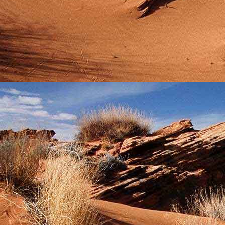
Szellemi alapjaidhoz eljutva ismerd f
Hogy rokonságban állsz a szellemme
14. hét
Átadva magam az érzékek megnyilatkozá
Elveszítettem azt, ami saját lényem haj
S már úgy tűnt, hogy a gondolkodás 
Kábulttá vált Énemet is magával raga
De ébresztőleg hatva rám az érzéki kápr
A kozmikus gondolkodás is egyre közele
15. hét
Mint akit elvarázsoltak, megérzem
A szellem működését a kozmikus fényess
Mely az érzéketlenségbe
Burkolta saját lényem,
Hogy olyan erőt adjon nekem,
Mely önmagától adódni képtelen:
Saját behatárolt Énem.
16. hét
Hogy bensőmben maradjon rejtve a szellem
Megérzésem tőlem most szigorral ezt kí
Hogy isteni adottságaim beérvén