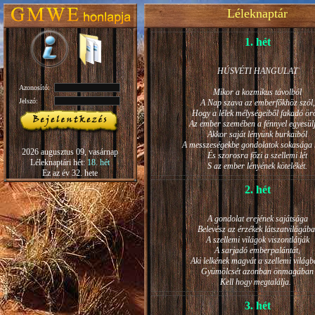
Léleknaptár
1. hét
HÚSVÉTI HANGULAT
Azonosító:
Mikor a kozmikus távolból
Jelszó:
A Nap szava az emberfőkhöz szól,
Hogy a lélek mélységeiből fakadó ö
Az ember szemében a fénnyel egyesül
Akkor saját lényünk burkaiból
A messzeségekbe gondolatok sokasága h
2026 augusztus 09, vasárnap
És szorosra főzi a szellemi lét
Léleknaptári hét:
18. hét
S az ember lényének kötelékét.
Ez az év 32. hete
2. hét
A gondolat erejének sajátsága
Belevész az érzékek látszatvilágába
A szellemi világok viszontlátják
A sarjadó emberpalántát,
Aki lelkének magvát a szellemi világb
Gyümölcsét azonban önmagában
Kell hogy megtalálja.
3. hét