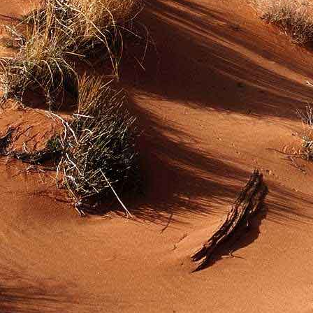
Teremjenek lelkem mélyén
Gyümölcsöt saját Énem számára.
17. hét
Így szól a kozmikus Ige,
Melyet érzékeim kapuin keresztülvi
Vezethettem lelkem mélységeibe:
Kozmikus távlataimmal töltsd be
Szellemed mélységeit, hogy majda
Megtalálhass engem - önmagadban
18. hét
Kitágíthatom-e annyira a lelkem,
Hogy a kozmikus Igével egybekeljen
Melynek csíráját már magába fogad
Úgy sejtem, hogy új erőre kapva
Lelkemet méltóvá kell tennem arra
Hogy önmagát a szellem ruhájává sza
19. hét
Hogy emlékezetemmel titkon megraga
Amit most újonnan magamba fogadt
S további törekvésem célja az legye
Hogy új erőre kapva ébresszen