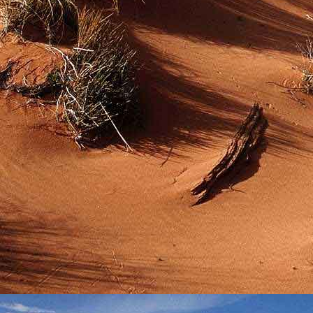
Emberi Énné érlelődnek.
23. hét
Ím, ősziesre fordul
Az érzékek ingerlő törekvése.
A fény megnyilatkozásába
Belevegyül a komor ködök fátyla.
S én a távoli térségben
Az ősz téli álmát nézem.
A nyár teljesen
Átadta önmagát nekem.
24. hét
Önmagát állandóan újrateremtve
A lélek felismeri önmagát,
S a világszellem működik tovább
Az önismeretben újra megelevenedv
S így az Én-érzék akarati gyümölcs
A lélek sötétjéből lesz megteremtve
25. hét
Csak most tagozódhat belém Énem
S ragyogva árasztja belső fényem
A tér s az idő sötétségében.