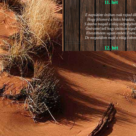
11. hét
E napsütötte órában csak rajtad áll
Hogy felismerd a bölcs híradást,
S átadva magad a világ szépségéne
Önérzettel kell hogy eltöltsön téged
Elveszíthetem ugyan emberi Énem
De megtalálom majd a világ-Énben
12. hét
JÁNOS-NAPI HANGULAT
A világ szépséges ragyogása -
Lelkem mélyéről - arra kényszerít,
Késztessem kozmikus szárnyalásr
Életem isteni képességeit:
Hogy saját lényemet elhagyjam,
S bizakodva keressem önmagam
A kozmikus hő- és fényáradatban.
13. hét
És szárnyalván érzéki magasságokb
Lelkem mélységeiben is fellobban,
S az isteni igazság szava szól
A szellem tüzének világából: