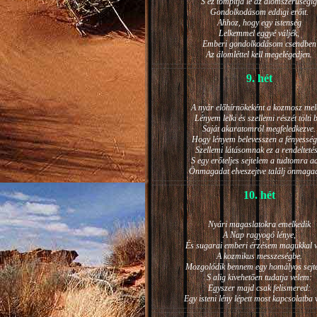
S ez tompítja le az álomszerűségig
Gondolkodásom eddigi erőit.
Ahhoz, hogy egy istenség
Lelkemmel eggyé váljék,
Emberi gondolkodásom csendben
Az álomléttel kell megelégedjen.
9. hét
A nyár előhírnökeként a kozmosz mel
Lényem lelki és szellemi részét tölti 
Saját akaratomról megfeledkezve.
Hogy lényem belevesszen a fényesség
Szellemi látásomnak ez a rendeltetés
S egy erőteljes sejtelem a tudtomra a
Önmagadat elveszejtve találj önmaga
10. hét
Nyári magaslatokra emelkedik
A Nap ragyogó lénye,
És sugarai emberi érzésem magukkal v
A kozmikus messzeségbe.
Mozgolódik bennem egy homályos sejt
S alig kivehetően tudatja velem:
Egyszer majd csak felismered:
Egy isteni lény lépett most kapcsolatba 