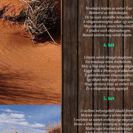
Növekedés közben az ember Énje
Belemerül az önfeledtségbe,
De ha saját eredetébe belegondol,
A világmindenséghez akkor így szól
Megszabadulva önnön béklyóimtól
S feladva ezzel elkülönültségem,
Benned találom meg valódi lénye
4. hét
Lényem valódi lényegét megérzem
Ezt mondatja velem érzékelésem,
Mely a Nap által beragyogott világb
Eggyé válik a fényesség áradatával
S gondolkodásom világosságához
Így átható melegséget sugároz,
Hogy szorosra fűzze az emberi lét
És a világmindenség egységét.
5. hét
A szellemi mélységekből fakadó fényb
Melynek szövevénye a térben terméke
S melyben az istenek tevékenysége megnyil
Benne a lélek valódi természete is megmut
Midőn saját lényének szűkössége