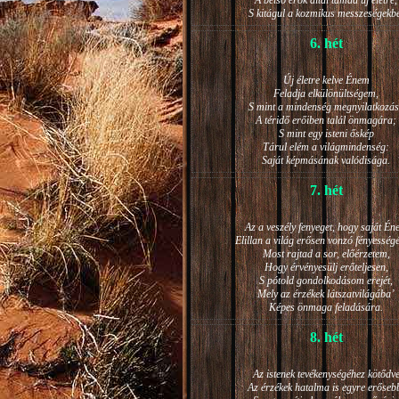
A belső erők által támad új életre,
S kitágul a kozmikus messzeségekb
6. hét
Új életre kelve Énem
Feladja elkülönültségem,
S mint a mindenség megnyilatkozá
A téridő erőiben talál önmagára;
S mint egy isteni őskép
Tárul elém a világmindenség:
Saját képmásának valódisága.
7. hét
Az a veszély fenyeget, hogy saját Én
Elillan a világ erősen vonzó fényesség
Most rajtad a sor, előérzetem,
Hogy érvényesülj erőteljesen,
S pótold gondolkodásom erejét,
Mely az érzékek látszatvilágába’
Képes önmaga feladására.
8. hét
Az istenek tevékenységéhez kötődv
Az érzékek hatalma is egyre erőseb