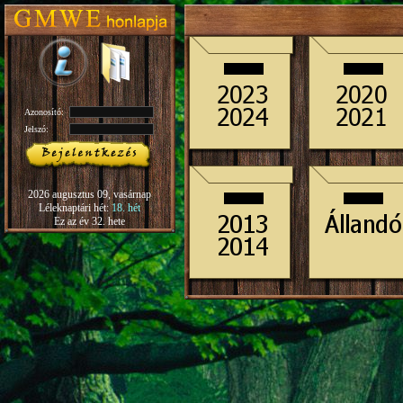
Azonosító:
Jelszó:
2026 augusztus 09, vasárnap
Léleknaptári hét:
18. hét
Ez az év 32. hete