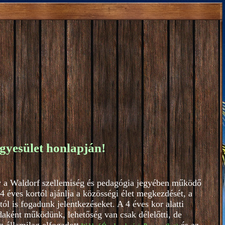
gyesület honlapján!
y a Waldorf szellemiség és pedagógia jegyében működő
 éves kortól ajánlja a közösségi élet megkezdését, a
l is fogadunk jelentkezéseket. A 4 éves kor alatti
aként működünk, lehetőség van csak délelőtti, de