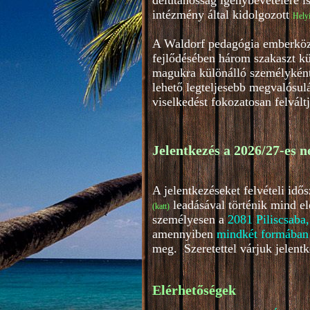
délutánosság igénybevételére i
intézmény által kidolgozott
Helyi
A Waldorf pedagógia emberközpo
fejlődésében három szakaszt kü
magukra különálló személyként.
lehető legteljesebb megvalósul
viselkedést fokozatosan felvált
Jelentkezés a 2026/27-es n
A jelentkezéseket felvételi id
leadásával történik mind e
(katt
)
személyesen a
2081 Piliscsaba,
amennyiben
mindkét formában
meg. Szeretettel várjuk jelentk
Elérhetőségek