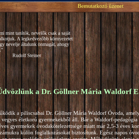
Bemutatkozó üzenet
mi mint tanítók, nevelők csak a saját
alkotjuk. A legkedvezőbb környezetet
gy nevelje általunk önmagát, ahogy
.”
teiner
Üdvözlünk a Dr. Göllner Mária Waldorf E
űködik a piliscsabai Dr. Göllner Mária Waldorf Óvoda, amel
 vegyes életkorú gyermekekből áll. Bár a Waldorf-pedagógia 4
ves gyermekek óvodakötelezettsége miatt már 2,5-3 éves kortó
zámukra külön foglalkozásokat biztosítunk. Egész napos óvod