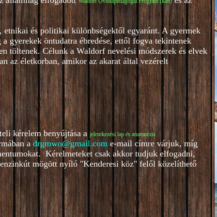
z államilag elfogadott
és az
Waldorf Óvodapedagógia Program (katt)
 etnikai és politikai különbségektől egyaránt. A gyermek
a gyerekek öntudatra ébredése, ettől fogva tekintenek
en töltenek. Célunk a Waldorf nevelési módszerek és elvek
n az életkorban, amikor az akarat által vezérelt
teli kérelem benyújtása a
je
lentkezési lap és anamnézis
ormában a
drgmwo@gmail.com
e-mail címre várjuk, míg
entumokat. Kérelmeteket csak akkor tudjuk elfogadni,
benzinkút mögött nyíló "Kenderesi köz" felől közelíthető