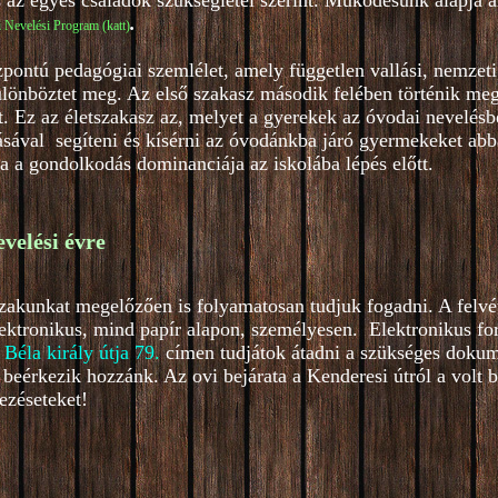
s az egyes családok szükségletei szerint. Működésünk alapja a
.
 Nevelési Program (katt)
ntú pedagógiai szemlélet, amely független vallási, nemzeti,
lönböztet meg. Az első szakasz második felében történik meg 
 Ez az életszakasz az, melyet a gyerekek az óvodai nevelésb
ásával segíteni és kísérni az óvodánkba járó gyermekeket abba
ja a gondolkodás dominanciája az iskolába lépés előtt.
evelési évre
őszakunkat megelőzően is folyamatosan tudjuk fogadni. A felvé
lektronikus, mind papír alapon, személyesen. Elektronikus f
 Béla király útja 79
.
címen tudjátok átadni a szükséges dokum
beérkezik hozzánk. Az ovi bejárata a Kenderesi útról a volt 
ezéseteket!