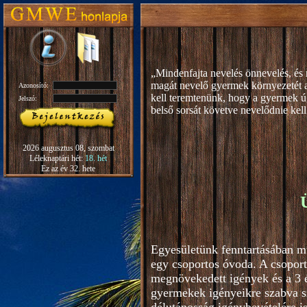
„Mindenfajta nevelés önnevelés, és 
magát nevelő gyermek környezetét 
Azonosító:
kell teremtenünk, hogy a gyermek ú
Jelszó:
b
első sorsát követve nevelődnie kell
Rudolf S
2026 augusztus 08, szombat
Léleknaptári hét:
18. hét
Ez az év 32. hete
Egyesületünk fenntartásában m
egy csoportos óvoda. A csoport
megnövekedett igények és a 3 é
gyermekek igényeikre szabva s