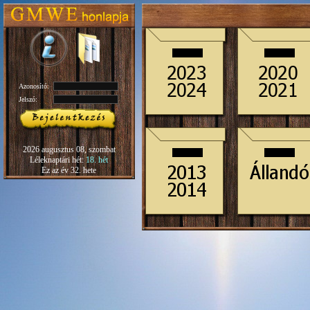
Azonosító:
Jelszó:
2026 augusztus 08, szombat
Léleknaptári hét:
18. hét
Ez az év 32. hete