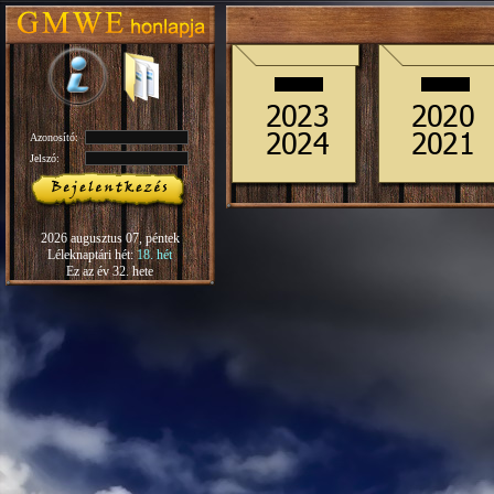
Azonosító:
Jelszó:
2026 augusztus 07, péntek
Léleknaptári hét:
18. hét
Ez az év 32. hete