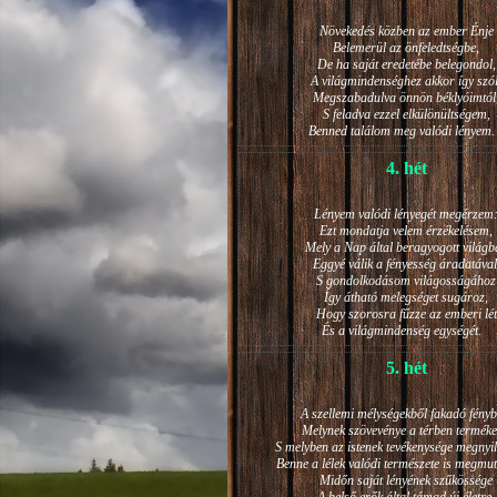
Növekedés közben az ember Énje
Belemerül az önfeledtségbe,
De ha saját eredetébe belegondol,
A világmindenséghez akkor így szól
Megszabadulva önnön béklyóimtól
S feladva ezzel elkülönültségem,
Benned találom meg valódi lénye
4. hét
Lényem valódi lényegét megérzem
Ezt mondatja velem érzékelésem,
Mely a Nap által beragyogott világb
Eggyé válik a fényesség áradatával
S gondolkodásom világosságához
Így átható melegséget sugároz,
Hogy szorosra fűzze az emberi lét
És a világmindenség egységét.
5. hét
A szellemi mélységekből fakadó fényb
Melynek szövevénye a térben terméke
S melyben az istenek tevékenysége megnyil
Benne a lélek valódi természete is megmut
Midőn saját lényének szűkössége