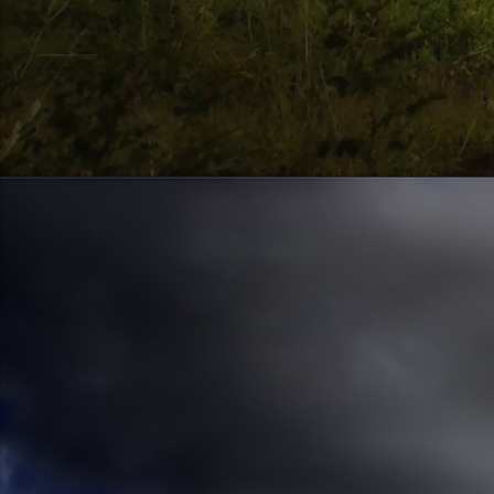
Szellemi alapjaidhoz eljutva ismerd f
Hogy rokonságban állsz a szellemme
14. hét
Átadva magam az érzékek megnyilatkozá
Elveszítettem azt, ami saját lényem haj
S már úgy tűnt, hogy a gondolkodás 
Kábulttá vált Énemet is magával raga
De ébresztőleg hatva rám az érzéki kápr
A kozmikus gondolkodás is egyre közele
15. hét
Mint akit elvarázsoltak, megérzem
A szellem működését a kozmikus fényess
Mely az érzéketlenségbe
Burkolta saját lényem,
Hogy olyan erőt adjon nekem,
Mely önmagától adódni képtelen:
Saját behatárolt Énem.
16. hét
Hogy bensőmben maradjon rejtve a szellem
Megérzésem tőlem most szigorral ezt kí
Hogy isteni adottságaim beérvén