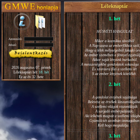
Léleknaptár
1. hét
HÚSVÉTI HANGULAT
Azonosító:
Mikor a kozmikus távolból
Jelszó:
A Nap szava az emberfőkhöz szól,
Hogy a lélek mélységeiből fakadó ö
Az ember szemében a fénnyel egyesül
Akkor saját lényünk burkaiból
A messzeségekbe gondolatok sokasága h
2026 augusztus 07, péntek
És szorosra főzi a szellemi lét
Léleknaptári hét:
18. hét
S az ember lényének kötelékét.
Ez az év 32. hete
2. hét
A gondolat erejének sajátsága
Belevész az érzékek látszatvilágába
A szellemi világok viszontlátják
A sarjadó emberpalántát,
Aki lelkének magvát a szellemi világb
Gyümölcsét azonban önmagában
Kell hogy megtalálja.
3. hét