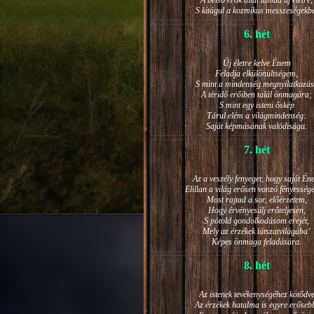
A belső erők által támad új életre,
S kitágul a kozmikus messzeségekb
6. hét
Új életre kelve Énem
Feladja elkülönültségem,
S mint a mindenség megnyilatkozá
A téridő erőiben talál önmagára;
S mint egy isteni őskép
Tárul elém a világmindenség:
Saját képmásának valódisága.
7. hét
Az a veszély fenyeget, hogy saját Én
Elillan a világ erősen vonzó fényesség
Most rajtad a sor, előérzetem,
Hogy érvényesülj erőteljesen,
S pótold gondolkodásom erejét,
Mely az érzékek látszatvilágába’
Képes önmaga feladására.
8. hét
Az istenek tevékenységéhez kötődv
Az érzékek hatalma is egyre erőseb