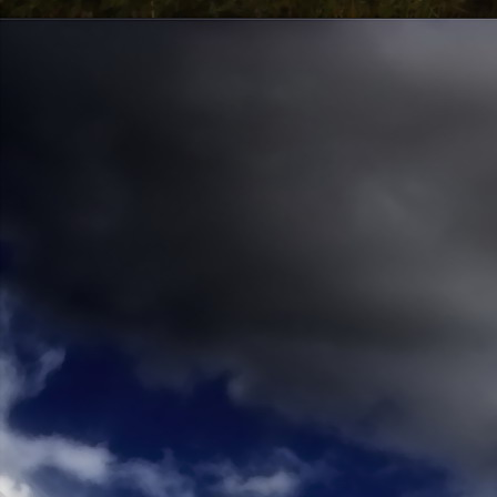
Emberi Énné érlelődnek.
23. hét
Ím, ősziesre fordul
Az érzékek ingerlő törekvése.
A fény megnyilatkozásába
Belevegyül a komor ködök fátyla.
S én a távoli térségben
Az ősz téli álmát nézem.
A nyár teljesen
Átadta önmagát nekem.
24. hét
Önmagát állandóan újrateremtve
A lélek felismeri önmagát,
S a világszellem működik tovább
Az önismeretben újra megelevenedv
S így az Én-érzék akarati gyümölcs
A lélek sötétjéből lesz megteremtve
25. hét
Csak most tagozódhat belém Énem
S ragyogva árasztja belső fényem
A tér s az idő sötétségében.