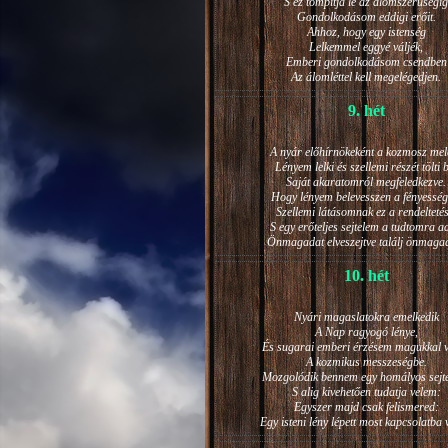
S ez tompítja le az álomszerűségig
Gondolkodásom eddigi erőit.
Ahhoz, hogy egy istenség
Lelkemmel eggyé váljék,
Emberi gondolkodásom csendben
Az álomléttel kell megelégedjen.
9. hét
A nyár előhírnökeként a kozmosz mel
Lényem lelki és szellemi részét tölti 
Saját akaratomról megfeledkezve.
Hogy lényem belevesszen a fényesség
Szellemi látásomnak ez a rendeltetés
S egy erőteljes sejtelem a tudtomra a
Önmagadat elveszejtve találj önmaga
10. hét
Nyári magaslatokra emelkedik
A Nap ragyogó lénye,
És sugarai emberi érzésem magukkal v
A kozmikus messzeségbe.
Mozgolódik bennem egy homályos sejt
S alig kivehetően tudatja velem:
Egyszer majd csak felismered:
Egy isteni lény lépett most kapcsolatba 