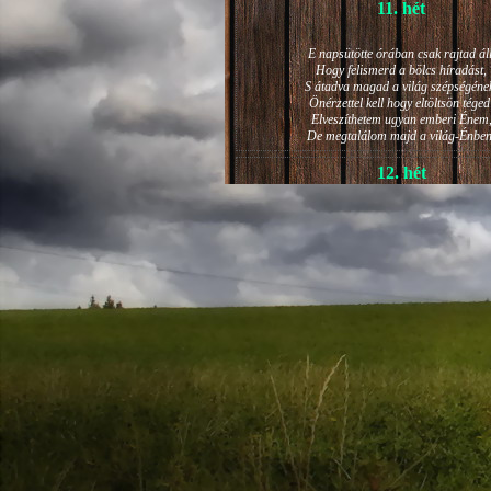
11. hét
E napsütötte órában csak rajtad áll
Hogy felismerd a bölcs híradást,
S átadva magad a világ szépségéne
Önérzettel kell hogy eltöltsön téged
Elveszíthetem ugyan emberi Énem
De megtalálom majd a világ-Énben
12. hét
JÁNOS-NAPI HANGULAT
A világ szépséges ragyogása -
Lelkem mélyéről - arra kényszerít,
Késztessem kozmikus szárnyalásr
Életem isteni képességeit:
Hogy saját lényemet elhagyjam,
S bizakodva keressem önmagam
A kozmikus hő- és fényáradatban.
13. hét
És szárnyalván érzéki magasságokb
Lelkem mélységeiben is fellobban,
S az isteni igazság szava szól
A szellem tüzének világából: