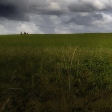
Saját belső erőket lelkemben,
S létrejőve adjon át önmagamnak en
20. hét
Csak most érzem, hogy saját léte
A kozmikus létezéstől eltávolodva
Magára maradna, önmagát kioltva
S ha csak olyan alapokra építene, ami s
Akkor voltaképpen meg kellene ölnie m
21. hét
Érzem, hogy egy külső termékenyítő 
Megerősödve ad át önmagamnak eng
S érzem, hogy a csíra érlelődik,
És a sejtelem fénnyel telítve szövődi
Saját Énem erőihez bennem.
22. hét
A kozmikus messzeségekből fakadó nap
Nagy erővel bennünk él tovább:
A lélek belső fényévé válik,
És szellemi mélységekbe világít,
Hogy hozzon olyan gyümölcsöket,
Melyek a kozmikus Énből idővel