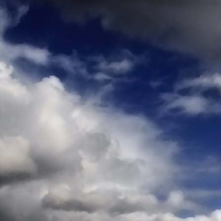
Teremjenek lelkem mélyén
Gyümölcsöt saját Énem számára.
17. hét
Így szól a kozmikus Ige,
Melyet érzékeim kapuin keresztülvi
Vezethettem lelkem mélységeibe:
Kozmikus távlataimmal töltsd be
Szellemed mélységeit, hogy majda
Megtalálhass engem - önmagadban
18. hét
Kitágíthatom-e annyira a lelkem,
Hogy a kozmikus Igével egybekeljen
Melynek csíráját már magába fogad
Úgy sejtem, hogy új erőre kapva
Lelkemet méltóvá kell tennem arra
Hogy önmagát a szellem ruhájává sza
19. hét
Hogy emlékezetemmel titkon megraga
Amit most újonnan magamba fogadt
S további törekvésem célja az legye
Hogy új erőre kapva ébresszen