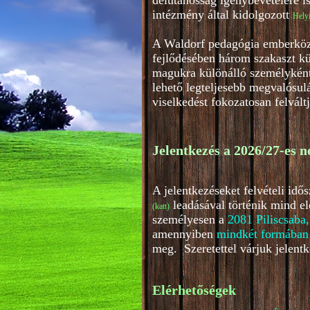
délutánosság igénybevételére i
intézmény által kidolgozott
Helyi
A Waldorf pedagógia emberközpo
fejlődésében három szakaszt kü
magukra különálló személyként.
lehető legteljesebb megvalósul
viselkedést fokozatosan felvált
Jelentkezés a 2026/27-es n
A jelentkezéseket felvételi id
leadásával történik mind e
(katt
)
személyesen a
2081 Piliscsaba,
amennyiben
mindkét formában
meg. Szeretettel várjuk jelentk
Elérhetőségek