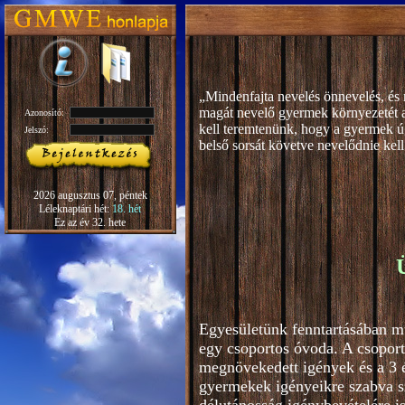
„Mindenfajta nevelés önnevelés, és 
magát nevelő gyermek környezetét 
Azonosító:
kell teremtenünk, hogy a gyermek ú
Jelszó:
b
első sorsát követve nevelődnie kell
Rudolf S
2026 augusztus 07, péntek
Léleknaptári hét:
18. hét
Ez az év 32. hete
Egyesületünk fenntartásában m
egy csoportos óvoda. A csoport
megnövekedett igények és a 3 é
gyermekek igényeikre szabva s