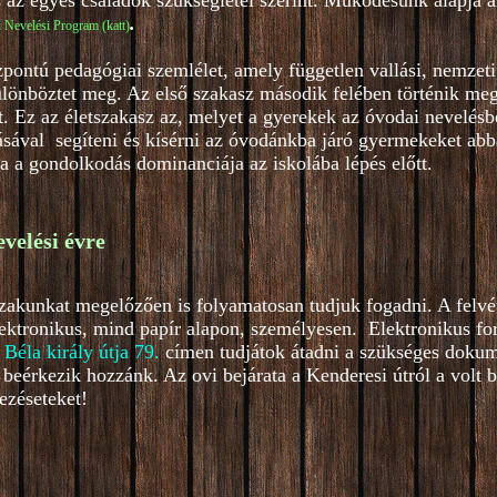
s az egyes családok szükségletei szerint. Működésünk alapja a
.
 Nevelési Program (katt)
ntú pedagógiai szemlélet, amely független vallási, nemzeti,
lönböztet meg. Az első szakasz második felében történik meg 
 Ez az életszakasz az, melyet a gyerekek az óvodai nevelésb
ásával segíteni és kísérni az óvodánkba járó gyermekeket abba
ja a gondolkodás dominanciája az iskolába lépés előtt.
evelési évre
őszakunkat megelőzően is folyamatosan tudjuk fogadni. A felvé
lektronikus, mind papír alapon, személyesen. Elektronikus f
 Béla király útja 79
.
címen tudjátok átadni a szükséges dokum
beérkezik hozzánk. Az ovi bejárata a Kenderesi útról a volt 
ezéseteket!