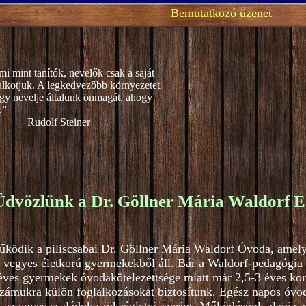
Bemutatkozó üzenet
mi mint tanítók, nevelők csak a saját
alkotjuk. A legkedvezőbb környezetet
gy nevelje általunk önmagát, ahogy
.”
teiner
Üdvözlünk a Dr. Göllner Mária Waldorf E
űködik a piliscsabai Dr. Göllner Mária Waldorf Óvoda, amel
 vegyes életkorú gyermekekből áll. Bár a Waldorf-pedagógia 4
ves gyermekek óvodakötelezettsége miatt már 2,5-3 éves kortó
zámukra külön foglalkozásokat biztosítunk. Egész napos óvod