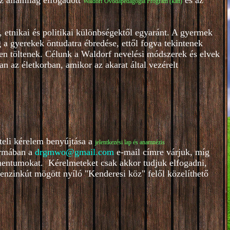
z államilag elfogadott
és az
Waldorf Óvodapedagógia Program (katt)
 etnikai és politikai különbségektől egyaránt. A gyermek
a gyerekek öntudatra ébredése, ettől fogva tekintenek
en töltenek. Célunk a Waldorf nevelési módszerek és elvek
n az életkorban, amikor az akarat által vezérelt
teli kérelem benyújtása a
je
lentkezési lap és anamnézis
ormában a
drgmwo@gmail.com
e-mail címre várjuk, míg
entumokat. Kérelmeteket csak akkor tudjuk elfogadni,
benzinkút mögött nyíló "Kenderesi köz" felől közelíthető