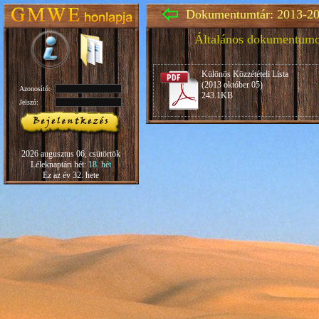
Dokumentumtár: 2013-20
Általános dokumentum
Különös Közzétételi Lista
(2013 október 05)
Azonosító:
243.1KB
Jelszó:
2026 augusztus 06, csütörtök
Léleknaptári hét:
18. hét
Ez az év 32. hete