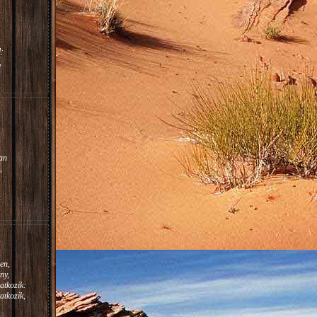
:
,
m.
:
an
,
en,
ny,
atkozik:
atkozik,