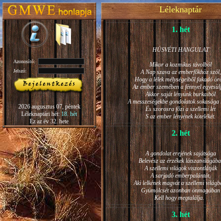
Léleknaptár
1. hét
HÚSVÉTI HANGULAT
Azonosító:
Mikor a kozmikus távolból
Jelszó:
A Nap szava az emberfőkhöz szól,
Hogy a lélek mélységeiből fakadó ö
Az ember szemében a fénnyel egyesül
Akkor saját lényünk burkaiból
A messzeségekbe gondolatok sokasága h
2026 augusztus 07, péntek
És szorosra főzi a szellemi lét
Léleknaptári hét:
18. hét
S az ember lényének kötelékét.
Ez az év 32. hete
2. hét
A gondolat erejének sajátsága
Belevész az érzékek látszatvilágába
A szellemi világok viszontlátják
A sarjadó emberpalántát,
Aki lelkének magvát a szellemi világb
Gyümölcsét azonban önmagában
Kell hogy megtalálja.
3. hét