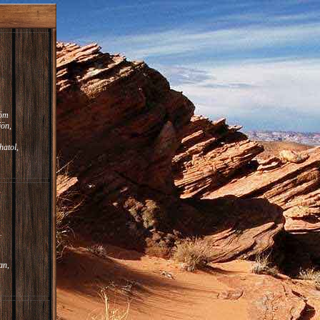
röm
jön,
atol,
.
an,