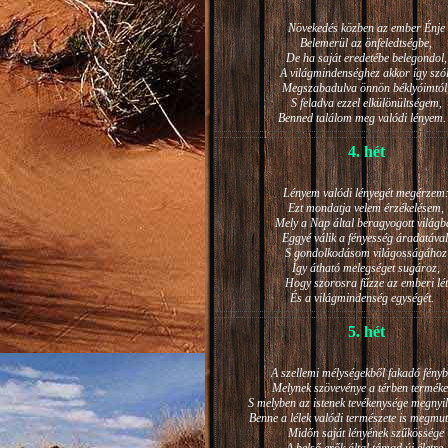
Növekedés közben az ember Énje
Belemerül az önfeledtségbe,
De ha saját eredetébe belegondol,
A világmindenséghez akkor így szól
Megszabadulva önnön béklyóimtól
S feladva ezzel elkülönültségem,
Benned találom meg valódi lénye
4. hét
Lényem valódi lényegét megérzem
Ezt mondatja velem érzékelésem,
Mely a Nap által beragyogott világb
Eggyé válik a fényesség áradatával
S gondolkodásom világosságához
Így átható melegséget sugároz,
Hogy szorosra fűzze az emberi lét
És a világmindenség egységét.
5. hét
A szellemi mélységekből fakadó fényb
Melynek szövevénye a térben terméke
S melyben az istenek tevékenysége megnyil
Benne a lélek valódi természete is megmut
Midőn saját lényének szűkössége