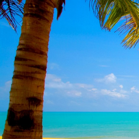
Teremjenek lelkem mélyén
Gyümölcsöt saját Énem számára.
17. hét
Így szól a kozmikus Ige,
Melyet érzékeim kapuin keresztülvi
Vezethettem lelkem mélységeibe:
Kozmikus távlataimmal töltsd be
Szellemed mélységeit, hogy majda
Megtalálhass engem - önmagadban
18. hét
Kitágíthatom-e annyira a lelkem,
Hogy a kozmikus Igével egybekeljen
Melynek csíráját már magába fogad
Úgy sejtem, hogy új erőre kapva
Lelkemet méltóvá kell tennem arra
Hogy önmagát a szellem ruhájává sza
19. hét
Hogy emlékezetemmel titkon megraga
Amit most újonnan magamba fogadt
S további törekvésem célja az legye
Hogy új erőre kapva ébresszen