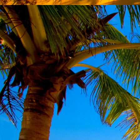
Emberi Énné érlelődnek.
23. hét
Ím, ősziesre fordul
Az érzékek ingerlő törekvése.
A fény megnyilatkozásába
Belevegyül a komor ködök fátyla.
S én a távoli térségben
Az ősz téli álmát nézem.
A nyár teljesen
Átadta önmagát nekem.
24. hét
Önmagát állandóan újrateremtve
A lélek felismeri önmagát,
S a világszellem működik tovább
Az önismeretben újra megelevenedv
S így az Én-érzék akarati gyümölcs
A lélek sötétjéből lesz megteremtve
25. hét
Csak most tagozódhat belém Énem
S ragyogva árasztja belső fényem
A tér s az idő sötétségében.