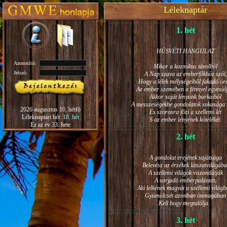
Léleknaptár
1. hét
HÚSVÉTI HANGULAT
Azonosító:
Mikor a kozmikus távolból
Jelszó:
A Nap szava az emberfőkhöz szól,
Hogy a lélek mélységeiből fakadó ö
Az ember szemében a fénnyel egyesül
Akkor saját lényünk burkaiból
A messzeségekbe gondolatok sokasága h
2026 augusztus 10, hétfõ
És szorosra főzi a szellemi lét
Léleknaptári hét:
18. hét
S az ember lényének kötelékét.
Ez az év 33. hete
2. hét
A gondolat erejének sajátsága
Belevész az érzékek látszatvilágába
A szellemi világok viszontlátják
A sarjadó emberpalántát,
Aki lelkének magvát a szellemi világb
Gyümölcsét azonban önmagában
Kell hogy megtalálja.
3. hét