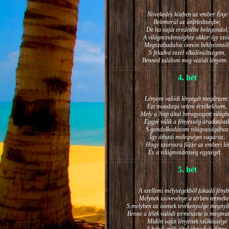
Növekedés közben az ember Énje
Belemerül az önfeledtségbe,
De ha saját eredetébe belegondol,
A világmindenséghez akkor így szól
Megszabadulva önnön béklyóimtól
S feladva ezzel elkülönültségem,
Benned találom meg valódi lénye
4. hét
Lényem valódi lényegét megérzem
Ezt mondatja velem érzékelésem,
Mely a Nap által beragyogott világb
Eggyé válik a fényesség áradatával
S gondolkodásom világosságához
Így átható melegséget sugároz,
Hogy szorosra fűzze az emberi lét
És a világmindenség egységét.
5. hét
A szellemi mélységekből fakadó fényb
Melynek szövevénye a térben terméke
S melyben az istenek tevékenysége megnyil
Benne a lélek valódi természete is megmut
Midőn saját lényének szűkössége