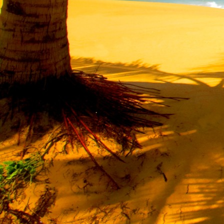
Saját belső erőket lelkemben,
S létrejőve adjon át önmagamnak en
20. hét
Csak most érzem, hogy saját léte
A kozmikus létezéstől eltávolodva
Magára maradna, önmagát kioltva
S ha csak olyan alapokra építene, ami s
Akkor voltaképpen meg kellene ölnie m
21. hét
Érzem, hogy egy külső termékenyítő 
Megerősödve ad át önmagamnak eng
S érzem, hogy a csíra érlelődik,
És a sejtelem fénnyel telítve szövődi
Saját Énem erőihez bennem.
22. hét
A kozmikus messzeségekből fakadó nap
Nagy erővel bennünk él tovább:
A lélek belső fényévé válik,
És szellemi mélységekbe világít,
Hogy hozzon olyan gyümölcsöket,
Melyek a kozmikus Énből idővel