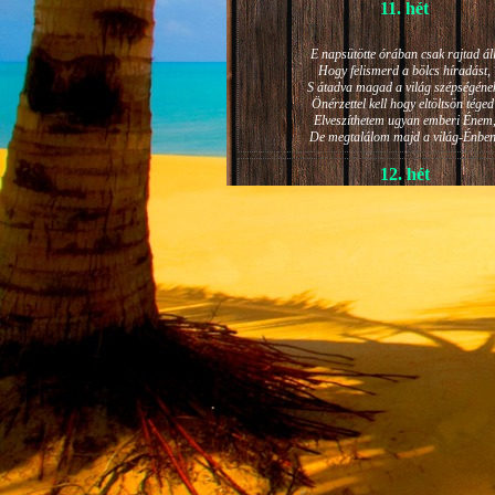
11. hét
E napsütötte órában csak rajtad áll
Hogy felismerd a bölcs híradást,
S átadva magad a világ szépségéne
Önérzettel kell hogy eltöltsön téged
Elveszíthetem ugyan emberi Énem
De megtalálom majd a világ-Énben
12. hét
JÁNOS-NAPI HANGULAT
A világ szépséges ragyogása -
Lelkem mélyéről - arra kényszerít,
Késztessem kozmikus szárnyalásr
Életem isteni képességeit:
Hogy saját lényemet elhagyjam,
S bizakodva keressem önmagam
A kozmikus hő- és fényáradatban.
13. hét
És szárnyalván érzéki magasságokb
Lelkem mélységeiben is fellobban,
S az isteni igazság szava szól
A szellem tüzének világából: