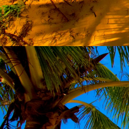
Szellemi alapjaidhoz eljutva ismerd f
Hogy rokonságban állsz a szellemme
14. hét
Átadva magam az érzékek megnyilatkozá
Elveszítettem azt, ami saját lényem haj
S már úgy tűnt, hogy a gondolkodás 
Kábulttá vált Énemet is magával raga
De ébresztőleg hatva rám az érzéki kápr
A kozmikus gondolkodás is egyre közele
15. hét
Mint akit elvarázsoltak, megérzem
A szellem működését a kozmikus fényess
Mely az érzéketlenségbe
Burkolta saját lényem,
Hogy olyan erőt adjon nekem,
Mely önmagától adódni képtelen:
Saját behatárolt Énem.
16. hét
Hogy bensőmben maradjon rejtve a szellem
Megérzésem tőlem most szigorral ezt kí
Hogy isteni adottságaim beérvén