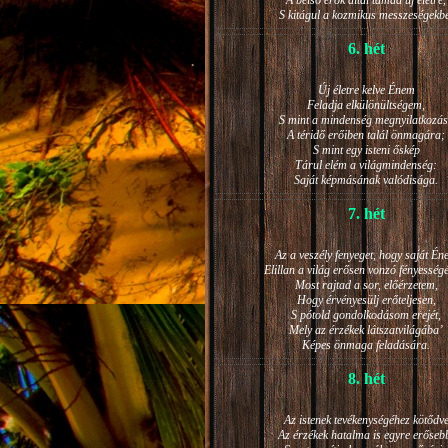
A belső erők által támad új életre,
S kitágul a kozmikus messzeségekb
6. hét
Új életre kelve Énem
Feladja elkülönültségem,
S mint a mindenség megnyilatkozá
A téridő erőiben talál önmagára;
S mint egy isteni őskép
Tárul elém a világmindenség:
Saját képmásának valódisága.
7. hét
Az a veszély fenyeget, hogy saját Én
Elillan a világ erősen vonzó fényesség
Most rajtad a sor, előérzetem,
Hogy érvényesülj erőteljesen,
S pótold gondolkodásom erejét,
Mely az érzékek látszatvilágába’
Képes önmaga feladására.
8. hét
Az istenek tevékenységéhez kötődv
Az érzékek hatalma is egyre erőseb