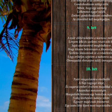
S ez tompítja le az álomszerűségig
Gondolkodásom eddigi erőit.
Ahhoz, hogy egy istenség
Lelkemmel eggyé váljék,
Emberi gondolkodásom csendben
Az álomléttel kell megelégedjen.
9. hét
A nyár előhírnökeként a kozmosz mel
Lényem lelki és szellemi részét tölti 
Saját akaratomról megfeledkezve.
Hogy lényem belevesszen a fényesség
Szellemi látásomnak ez a rendeltetés
S egy erőteljes sejtelem a tudtomra a
Önmagadat elveszejtve találj önmaga
10. hét
Nyári magaslatokra emelkedik
A Nap ragyogó lénye,
És sugarai emberi érzésem magukkal v
A kozmikus messzeségbe.
Mozgolódik bennem egy homályos sejt
S alig kivehetően tudatja velem:
Egyszer majd csak felismered:
Egy isteni lény lépett most kapcsolatba 