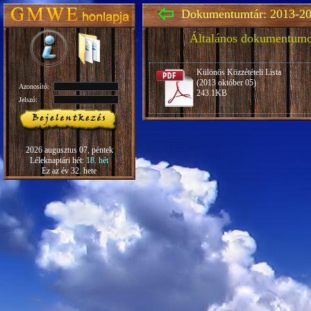
Dokumentumtár: 2013-20
Általános dokumentum
Különös Közzétételi Lista
(2013 október 05)
Azonosító:
243.1KB
Jelszó:
2026 augusztus 07, péntek
Léleknaptári hét:
18. hét
Ez az év 32. hete