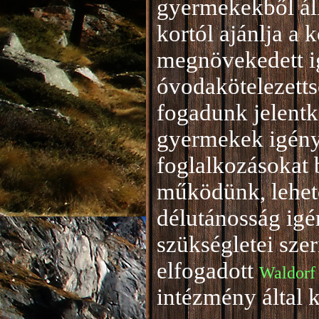
gyermekekből áll
kortól ajánlja a 
megnövekedett i
óvodakötelezetts
fogadunk jelentke
gyermekek igény
foglalkozásokat 
működünk, lehető
délutánosság igé
szükségletei sze
elfogadott
Waldorf
intézmény által 