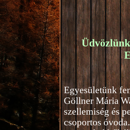
Üdvözlünk 
E
Egyesületünk fen
Göllner Mária W
szellemiség és 
csoportos óvoda.