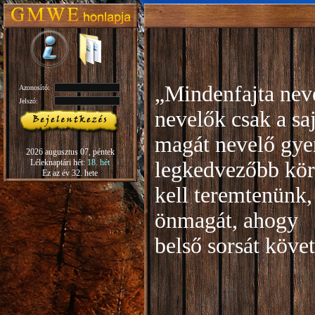
„Mindenfajta neve
Azonosító:
Jelszó:
nevelők csak a sa
magát nevelő gye
2026 augusztus 07, péntek
Léleknaptári hét:
18. hét
legkedvezőbb kör
Ez az év 32. hete
kell teremtenünk,
önmagát, ahogy
b
első sorsát köve
Rudo