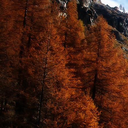
Dr. Göllner Mári
2081 Piliscsaba, B
e-mail: drgmwo
telefonszám: +3
Dr. Göllner Mári
2081 Piliscsaba, B
e-mail: vezetos
telefonszám: +3
adószám: 191757
bankszámlaszám: