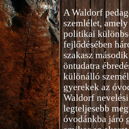
A Waldorf pedag
szemlélet, amely 
politikai különb
fejlődésében hár
szakasz második 
öntudatra ébredé
különálló személ
gyerekek az óvod
Waldorf nevelési
legteljesebb meg
óvodánkba járó 