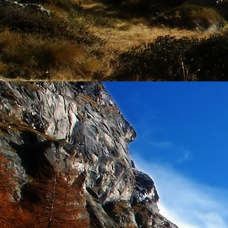
személyesen. El
drgmwo@gmail
személyesen a
20
címen tudjátok 
Kérelmeteket csa
amennyiben
min
ovi bejárata a Ke
nyíló "Kenderesi
Szeretettel várju
Elérhetőségek