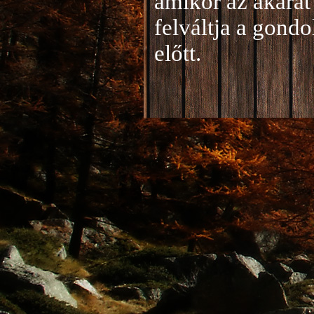
amikor az akarat 
felváltja a gond
előtt.
Jelentkezés a 20
A jelentkezéseke
folyamatosan tud
benyújtása a
je
len
történik mind el