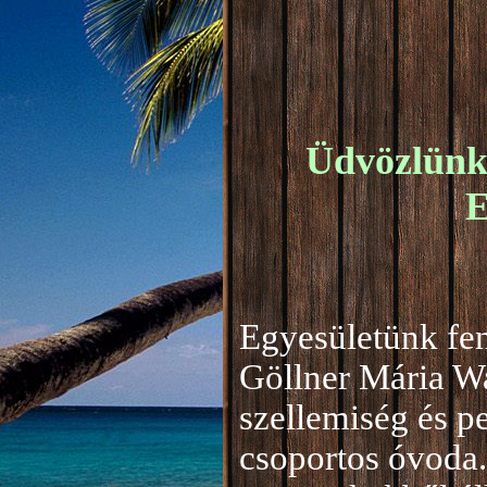
Üdvözlünk 
E
Egyesületünk fen
Göllner Mária W
szellemiség és 
csoportos óvoda.