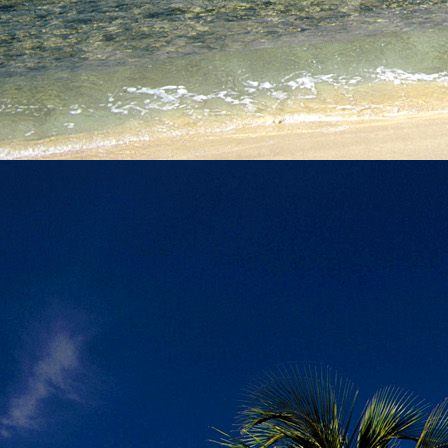
személyesen. El
drgmwo@gmail
személyesen a
20
címen tudjátok 
Kérelmeteket csa
amennyiben
min
ovi bejárata a Ke
nyíló "Kenderesi
Szeretettel várju
Elérhetőségek