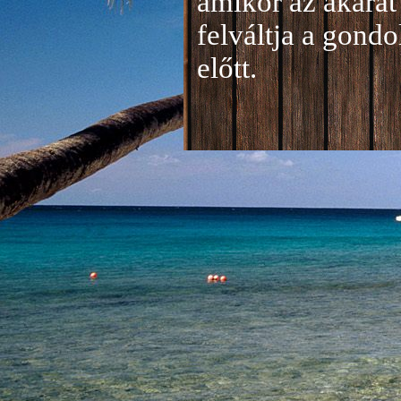
amikor az akarat 
felváltja a gond
előtt.
Jelentkezés a 20
A jelentkezéseke
folyamatosan tud
benyújtása a
je
len
történik mind el