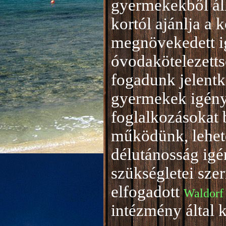
gyermekekből áll
kortól ajánlja a 
megnövekedett i
óvodakötelezetts
fogadunk jelentke
gyermekek igény
foglalkozásokat 
működünk, lehető
délutánosság igé
szükségletei sze
elfogadott
Waldorf
intézmény által 