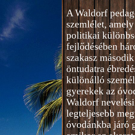
A Waldorf pedag
szemlélet, amely 
politikai különb
fejlődésében hár
szakasz második 
öntudatra ébredé
különálló személ
gyerekek az óvod
Waldorf nevelési
legteljesebb meg
óvodánkba járó 