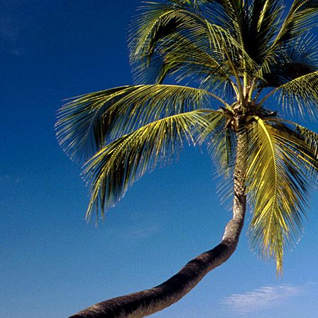
Dr. Göllner Mári
2081 Piliscsaba, B
e-mail: drgmwo
telefonszám: +3
Dr. Göllner Mári
2081 Piliscsaba, B
e-mail: vezetos
telefonszám: +3
adószám: 191757
bankszámlaszám: