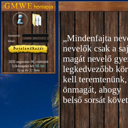
„Mindenfajta neve
Azonosító:
Jelszó:
nevelők csak a sa
magát nevelő gye
2026 augusztus 06, csütörtök
Léleknaptári hét:
18. hét
legkedvezőbb kör
Ez az év 32. hete
kell teremtenünk,
önmagát, ahogy
b
első sorsát köve
Rudo