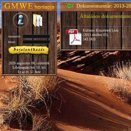
Dokumentumtár: 2013-20
Általános dokumentum
Különös Közzétételi Lista
(2013 október 05)
Azonosító:
243.1KB
Jelszó:
2026 augusztus 06, csütörtök
Léleknaptári hét:
18. hét
Ez az év 32. hete