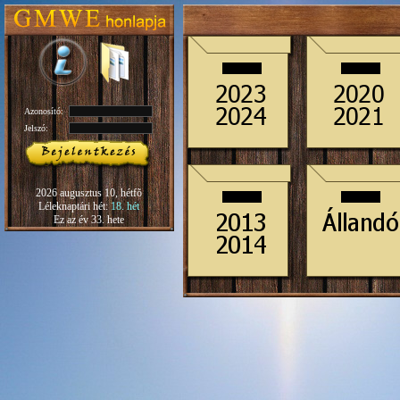
Azonosító:
Jelszó:
2026 augusztus 10, hétfõ
Léleknaptári hét:
18. hét
Ez az év 33. hete