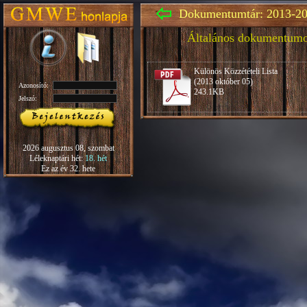
Dokumentumtár: 2013-20
Általános dokumentum
Különös Közzétételi Lista
(2013 október 05)
Azonosító:
243.1KB
Jelszó:
2026 augusztus 08, szombat
Léleknaptári hét:
18. hét
Ez az év 32. hete