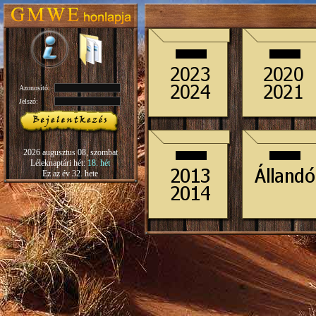
Azonosító:
Jelszó:
2026 augusztus 08, szombat
Léleknaptári hét:
18. hét
Ez az év 32. hete