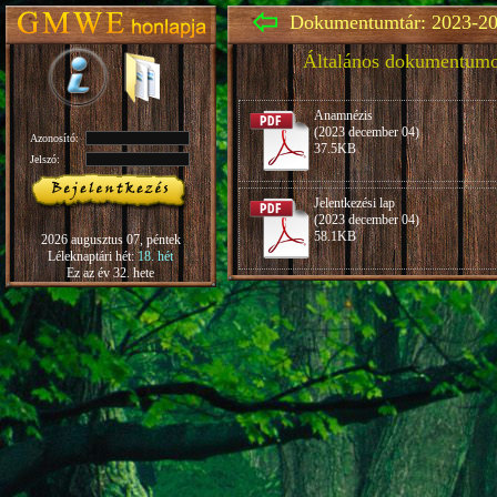
Dokumentumtár: 2023-20
Általános dokumentum
Anamnézis
(2023 december 04)
Azonosító:
37.5KB
Jelszó:
Jelentkezési lap
(2023 december 04)
58.1KB
2026 augusztus 07, péntek
Léleknaptári hét:
18. hét
Ez az év 32. hete