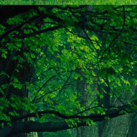
Emberi Énné érlelődnek.
23. hét
Ím, ősziesre fordul
Az érzékek ingerlő törekvése.
A fény megnyilatkozásába
Belevegyül a komor ködök fátyla.
S én a távoli térségben
Az ősz téli álmát nézem.
A nyár teljesen
Átadta önmagát nekem.
24. hét
Önmagát állandóan újrateremtve
A lélek felismeri önmagát,
S a világszellem működik tovább
Az önismeretben újra megelevenedv
S így az Én-érzék akarati gyümölcs
A lélek sötétjéből lesz megteremtve
25. hét
Csak most tagozódhat belém Énem
S ragyogva árasztja belső fényem
A tér s az idő sötétségében.