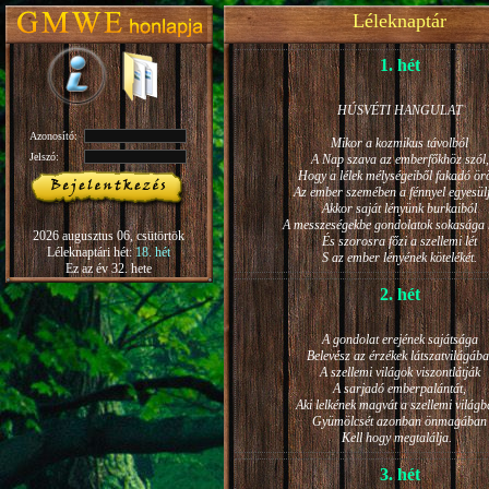
Léleknaptár
1. hét
HÚSVÉTI HANGULAT
Azonosító:
Mikor a kozmikus távolból
Jelszó:
A Nap szava az emberfőkhöz szól,
Hogy a lélek mélységeiből fakadó ö
Az ember szemében a fénnyel egyesül
Akkor saját lényünk burkaiból
A messzeségekbe gondolatok sokasága h
2026 augusztus 06, csütörtök
És szorosra főzi a szellemi lét
Léleknaptári hét:
18. hét
S az ember lényének kötelékét.
Ez az év 32. hete
2. hét
A gondolat erejének sajátsága
Belevész az érzékek látszatvilágába
A szellemi világok viszontlátják
A sarjadó emberpalántát,
Aki lelkének magvát a szellemi világb
Gyümölcsét azonban önmagában
Kell hogy megtalálja.
3. hét