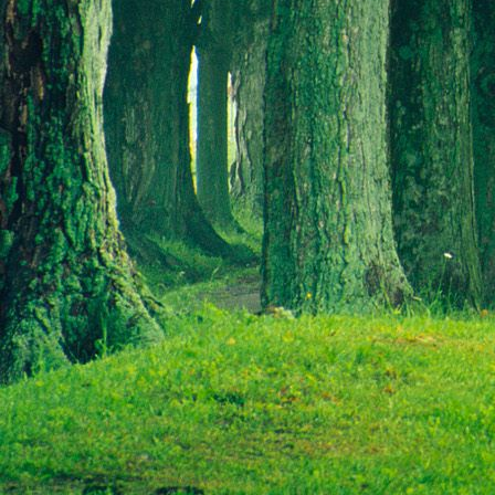
Saját belső erőket lelkemben,
S létrejőve adjon át önmagamnak en
20. hét
Csak most érzem, hogy saját léte
A kozmikus létezéstől eltávolodva
Magára maradna, önmagát kioltva
S ha csak olyan alapokra építene, ami s
Akkor voltaképpen meg kellene ölnie m
21. hét
Érzem, hogy egy külső termékenyítő 
Megerősödve ad át önmagamnak eng
S érzem, hogy a csíra érlelődik,
És a sejtelem fénnyel telítve szövődi
Saját Énem erőihez bennem.
22. hét
A kozmikus messzeségekből fakadó nap
Nagy erővel bennünk él tovább:
A lélek belső fényévé válik,
És szellemi mélységekbe világít,
Hogy hozzon olyan gyümölcsöket,
Melyek a kozmikus Énből idővel