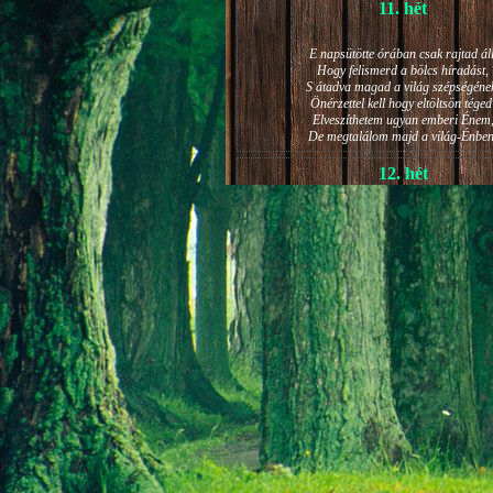
11. hét
E napsütötte órában csak rajtad áll
Hogy felismerd a bölcs híradást,
S átadva magad a világ szépségéne
Önérzettel kell hogy eltöltsön téged
Elveszíthetem ugyan emberi Énem
De megtalálom majd a világ-Énben
12. hét
JÁNOS-NAPI HANGULAT
A világ szépséges ragyogása -
Lelkem mélyéről - arra kényszerít,
Késztessem kozmikus szárnyalásr
Életem isteni képességeit:
Hogy saját lényemet elhagyjam,
S bizakodva keressem önmagam
A kozmikus hő- és fényáradatban.
13. hét
És szárnyalván érzéki magasságokb
Lelkem mélységeiben is fellobban,
S az isteni igazság szava szól
A szellem tüzének világából: