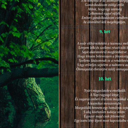
S ez tompítja le az álomszerűségig
Gondolkodásom eddigi erőit.
Ahhoz, hogy egy istenség
Lelkemmel eggyé váljék,
Emberi gondolkodásom csendben
Az álomléttel kell megelégedjen.
9. hét
A nyár előhírnökeként a kozmosz mel
Lényem lelki és szellemi részét tölti 
Saját akaratomról megfeledkezve.
Hogy lényem belevesszen a fényesség
Szellemi látásomnak ez a rendeltetés
S egy erőteljes sejtelem a tudtomra a
Önmagadat elveszejtve találj önmaga
10. hét
Nyári magaslatokra emelkedik
A Nap ragyogó lénye,
És sugarai emberi érzésem magukkal v
A kozmikus messzeségbe.
Mozgolódik bennem egy homályos sejt
S alig kivehetően tudatja velem:
Egyszer majd csak felismered:
Egy isteni lény lépett most kapcsolatba 