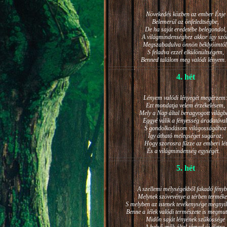
Növekedés közben az ember Énje
Belemerül az önfeledtségbe,
De ha saját eredetébe belegondol,
A világmindenséghez akkor így szól
Megszabadulva önnön béklyóimtól
S feladva ezzel elkülönültségem,
Benned találom meg valódi lénye
4. hét
Lényem valódi lényegét megérzem
Ezt mondatja velem érzékelésem,
Mely a Nap által beragyogott világb
Eggyé válik a fényesség áradatával
S gondolkodásom világosságához
Így átható melegséget sugároz,
Hogy szorosra fűzze az emberi lét
És a világmindenség egységét.
5. hét
A szellemi mélységekből fakadó fényb
Melynek szövevénye a térben terméke
S melyben az istenek tevékenysége megnyil
Benne a lélek valódi természete is megmut
Midőn saját lényének szűkössége