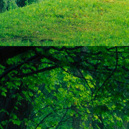
Szellemi alapjaidhoz eljutva ismerd f
Hogy rokonságban állsz a szellemme
14. hét
Átadva magam az érzékek megnyilatkozá
Elveszítettem azt, ami saját lényem haj
S már úgy tűnt, hogy a gondolkodás 
Kábulttá vált Énemet is magával raga
De ébresztőleg hatva rám az érzéki kápr
A kozmikus gondolkodás is egyre közele
15. hét
Mint akit elvarázsoltak, megérzem
A szellem működését a kozmikus fényess
Mely az érzéketlenségbe
Burkolta saját lényem,
Hogy olyan erőt adjon nekem,
Mely önmagától adódni képtelen:
Saját behatárolt Énem.
16. hét
Hogy bensőmben maradjon rejtve a szellem
Megérzésem tőlem most szigorral ezt kí
Hogy isteni adottságaim beérvén