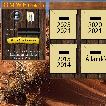
Azonosító:
Jelszó:
2026 augusztus 09, vasárnap
Léleknaptári hét:
18. hét
Ez az év 32. hete